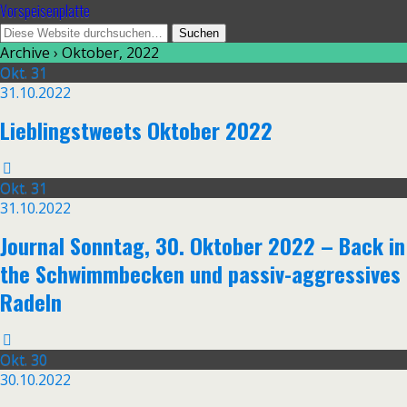
Vorspeisenplatte
Archive › Oktober, 2022
Okt.
31
31.10.2022
Lieblingstweets Oktober 2022
Okt.
31
31.10.2022
Journal Sonntag, 30. Oktober 2022 – Back in
the Schwimmbecken und passiv-aggressives
Radeln
Okt.
30
30.10.2022