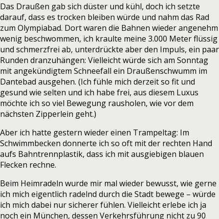
Das Draußen gab sich düster und kühl, doch ich setzte
darauf, dass es trocken bleiben würde und nahm das Rad
zum Olympiabad. Dort waren die Bahnen wieder angenehm
wenig beschwommen, ich kraulte meine 3.000 Meter flüssig
und schmerzfrei ab, unterdrückte aber den Impuls, ein paar
Runden dranzuhängen: Vielleicht würde sich am Sonntag
mit angekündigtem Schneefall ein Draußenschwumm im
Dantebad ausgehen. (Ich fühle mich derzeit so fit und
gesund wie selten und ich habe frei, aus diesem Luxus
möchte ich so viel Bewegung rausholen, wie vor dem
nächsten Zipperlein geht.)
Aber ich hatte gestern wieder einen Trampeltag: Im
Schwimmbecken donnerte ich so oft mit der rechten Hand
aufs Bahntrennplastik, dass ich mit ausgiebigen blauen
Flecken rechne.
Beim Heimradeln wurde mir mal wieder bewusst, wie gerne
ich mich eigentlich radelnd durch die Stadt bewege – würde
ich mich dabei nur sicherer fühlen. Vielleicht erlebe ich ja
noch ein München, dessen Verkehrsführung nicht zu 90