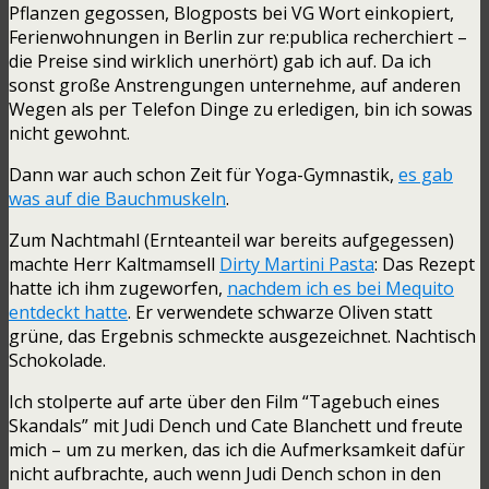
Pflanzen gegossen, Blogposts bei VG Wort einkopiert,
Ferienwohnungen in Berlin zur re:publica recherchiert –
die Preise sind wirklich unerhört) gab ich auf. Da ich
sonst große Anstrengungen unternehme, auf anderen
Wegen als per Telefon Dinge zu erledigen, bin ich sowas
nicht gewohnt.
Dann war auch schon Zeit für Yoga-Gymnastik,
es gab
was auf die Bauchmuskeln
.
Zum Nachtmahl (Ernteanteil war bereits aufgegessen)
machte Herr Kaltmamsell
Dirty Martini Pasta
: Das Rezept
hatte ich ihm zugeworfen,
nachdem ich es bei Mequito
entdeckt hatte
. Er verwendete schwarze Oliven statt
grüne, das Ergebnis schmeckte ausgezeichnet. Nachtisch
Schokolade.
Ich stolperte auf arte über den Film “Tagebuch eines
Skandals” mit Judi Dench und Cate Blanchett und freute
mich – um zu merken, das ich die Aufmerksamkeit dafür
nicht aufbrachte, auch wenn Judi Dench schon in den