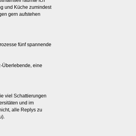
altmamsell räumte ich
ng und Küche zumindest
gen gern aufstehen
rozesse fünf spannende
z-Überlebende, eine
e viel Schattierungen
ersitäten und im
nicht, alle Replys zu
).