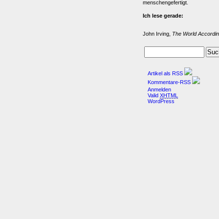
menschengefertigt.
Ich lese gerade:
John Irving,
The World Accordin
Artikel als RSS
Kommentare-RSS
Anmelden
Valid
XHTML
WordPress