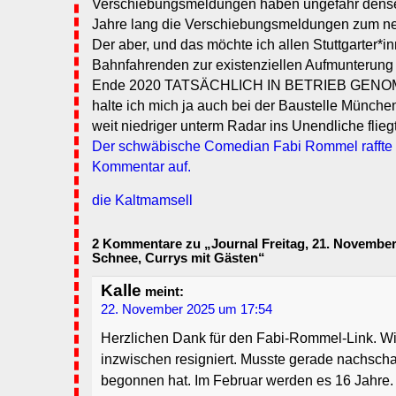
Verschiebungsmeldungen haben ungefähr dens
Jahre lang die Verschiebungsmeldungen zum ne
Der aber, und das möchte ich allen Stuttgarter*i
Bahnfahrenden zur existenziellen Aufmunterung
Ende 2020 TATSÄCHLICH IN BETRIEB GENO
halte ich mich ja auch bei der Baustelle Münche
weit niedriger unterm Radar ins Unendliche fliegt 
Der schwäbische Comedian Fabi Rommel raffte 
Kommentar auf.
die Kaltmamsell
2 Kommentare zu „Journal Freitag, 21. November 2
Schnee, Currys mit Gästen“
Kalle
meint:
22. November 2025 um 17:54
Herzlichen Dank für den Fabi-Rommel-Link. Wir
inzwischen resigniert. Musste gerade nachsch
begonnen hat. Im Februar werden es 16 Jahre.