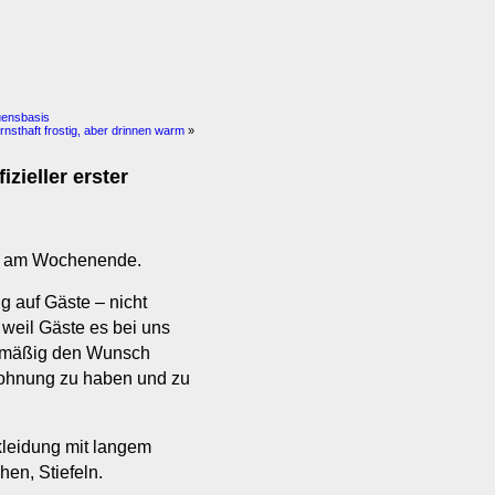
uensbasis
sthaft frostig, aber drinnen warm
»
zieller erster
en am Wochenende.
g auf Gäste – nicht
 weil Gäste es bei uns
elmäßig den Wunsch
Wohnung zu haben und zu
kleidung mit langem
en, Stiefeln.