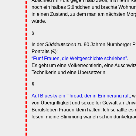
Abschied im Pulk gegen halb zwölf, mit Herrn K
noch ein halbes Stündchen und brachte Wohnu
in einen Zustand, zu dem man am nächsten Mor
würde.
§
In der
Süddeutschen
zu 80 Jahren Nürnberger P
Portraits (€):
“Fünf Frauen, die Weltgeschichte schrieben”.
Es geht um eine Völkerrechtlerin, eine Auschwit
Technikerin und eine Übersetzerin.
§
Auf Bluesky ein Thread, der in Erinnerung ruft,
wi
von Übergriffigkeit und sexueller Gewalt an Univ
Berufsleben Frauen klein halten. Ich schaffte es 
lesen, meine Stimmung war eh schon dunkelgrau