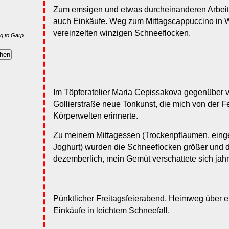
Zum emsigen und etwas durcheinanderen Arbeit
auch Einkäufe. Weg zum Mittagscappuccino in W
vereinzelten winzigen Schneeflocken.
g to Garp
Im Töpferatelier Maria Cepissakova gegenüber v
Gollierstraße neue Tonkunst, die mich von der 
Körperwelten erinnerte.
Zu meinem Mittagessen (Trockenpflaumen, einge
Joghurt) wurden die Schneeflocken größer und di
dezemberlich, mein Gemüt verschattete sich jah
Pünktlicher Freitagsfeierabend, Heimweg über ei
Einkäufe in leichtem Schneefall.