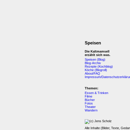
Speisen
Die Kaltmamsell
erzählt sich was.
Speisen (Blog)
Blog-Archiv
Rezepte (Kochblog)
Köche (Blogroll)
About/FAQ
Impressum/Datenschutzerkläru
Themen:
Essen & Trinken
Filme
Bücher
Fotos
Theater
Wandern
Alle Inhalte (Bilder, Texte, Geda