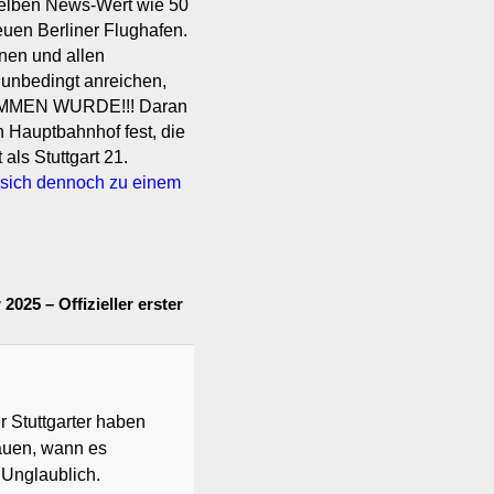
elben News-Wert wie 50
uen Berliner Flughafen.
nnen und allen
 unbedingt anreichen,
MMEN WURDE!!! Daran
n Hauptbahnhof fest, die
als Stuttgart 21.
sich dennoch zu einem
025 – Offizieller erster
 Stuttgarter haben
auen, wann es
 Unglaublich.