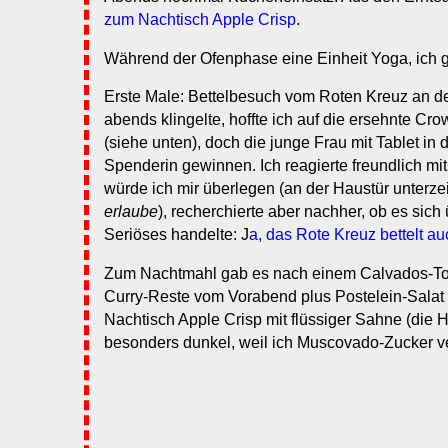
zum Nachtisch Apple Crisp
.
Während der Ofenphase eine Einheit Yoga, ich g
Erste Male: Bettelbesuch vom Roten Kreuz an d
abends klingelte, hoffte ich auf die ersehnte Cr
(siehe unten), doch die junge Frau mit Tablet in 
Spenderin gewinnen. Ich reagierte freundlich mi
würde ich mir überlegen (an der Haustür unterzei
erlaube
), recherchierte aber nachher, ob es sic
Seriöses handelte: J
a, das Rote Kreuz bettelt a
Zum Nachtmahl gab es nach einem Calvados-Tonic
Curry-Reste vom Vorabend plus Postelein-Salat 
Nachtisch Apple Crisp mit flüssiger Sahne (die H
besonders dunkel, weil ich Muscovado-Zucker ve