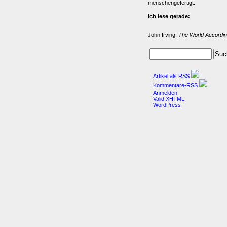
menschengefertigt.
Ich lese gerade:
John Irving,
The World Accordin
Artikel als RSS
Kommentare-RSS
Anmelden
Valid
XHTML
WordPress