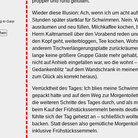
propper und rund gefuttert.
Wieder diese Illusion: Ach, wenn ich um acht auf
Stunden später startklar für Schwimmen. Nein. W
g to Garp
ausräumen und neu füllen, Milchkaffee kochen, 
Herrn Kaltmamsell über den Vorabend reden und
den Kopf geht, weiterbloggen, Tee kochen, Woh
anderem Tischverlängerungsplatte zurückräumen
lange keine größere Gruppe Gäste mehr gehabt,
nicht auf Anhieb eingefallen war, wo die wohnt –
Gedankenblitz “auf dem Wandschrank in meinem 
zum Glück als korrekt heraus).
Verrücktheit des Tages: Ich blies meine Schwim
gepackt hatte und auf dem Weg zur Morgentoilett
die weiteren Schritte des Tages durch, und als m
beim Kauf der Frühstückssemmeln bereits deutli
fühlte sich der Tag gehetzt an – schließlich wollt
backen. Statt dessen also gemütliche Morgentoi
inklusive Frühstückssemmeln.