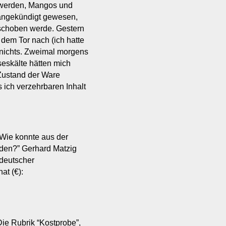
t werden, Mangos und
g angekündigt gewesen,
rschoben werde. Gestern
dem Tor nach (ich hatte
 nichts. Zweimal morgens
eskälte hätten mich
 Zustand der Ware
s ich verzehrbaren Inhalt
“Wie konnte aus der
den?” Gerhard Matzig
 deutscher
at (€):
Die Rubrik “Kostprobe”,