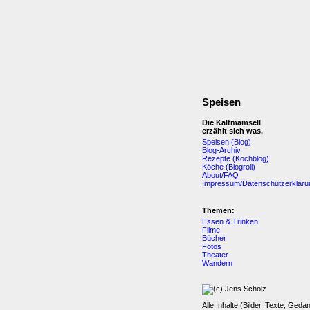
Speisen
Die Kaltmamsell
erzählt sich was.
Speisen (Blog)
Blog-Archiv
Rezepte (Kochblog)
Köche (Blogroll)
About/FAQ
Impressum/Datenschutzerkläru
Themen:
Essen & Trinken
Filme
Bücher
Fotos
Theater
Wandern
Alle Inhalte (Bilder, Texte, Geda