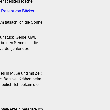
enstleisters lösche.
n Rezept von Bäcker
m tatsächlich die Sonne
ühstück: Gelbe Kiwi,
n beiden Semmeln, die
 wurde (fehlendes
les in Muße und mit Zeit
um Beispiel Krähen beim
reulich: Ich bekam die
eil-Äpfeln bereitete ich