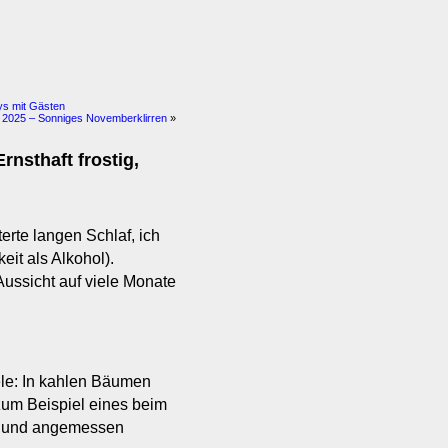
rys mit Gästen
 2025 – Sonniges Novemberklirren
»
nsthaft frostig,
erte langen Schlaf, ich
eit als Alkohol).
ssicht auf viele Monate
ele: In kahlen Bäumen
zum Beispiel eines beim
n und angemessen