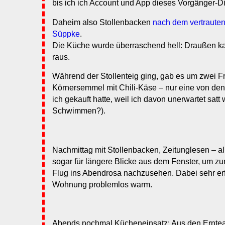
bis ich ich Account und App dieses Vorgänger-Di
Daheim also Stollenbacken
nach dem vertraute
Süppke
.
Die Küche wurde überraschend hell: Draußen ka
raus.
Während der Stollenteig ging, gab es um zwei Fr
Körnersemmel mit Chili-Käse – nur eine von de
ich gekauft hatte, weil ich davon unerwartet satt
Schwimmen?).
Nachmittag mit Stollenbacken, Zeitunglesen – al
sogar für längere Blicke aus dem Fenster, um z
Flug ins Abendrosa nachzusehen. Dabei sehr erf
Wohnung problemlos warm.
Abends nochmal Kücheneinsatz: Aus den Ernteant