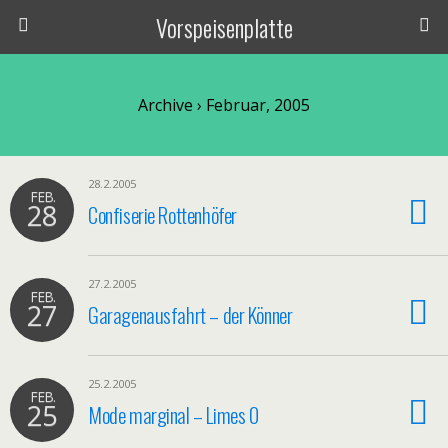
Vorspeisenplatte
Archive › Februar, 2005
28.2.2005
FEB.
28
Confiserie Rottenhöfer
27.2.2005
FEB.
27
Garagenausfahrt – der Könner
25.2.2005
FEB.
25
Mode marginal – Limes 0