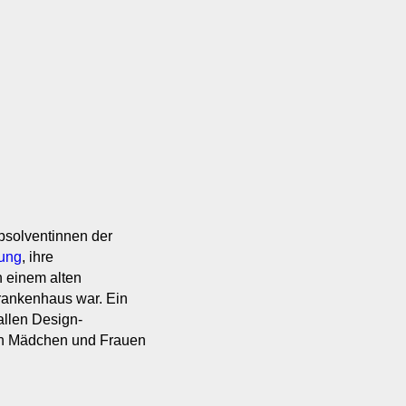
bsolventinnen der
tung
, ihre
n einem alten
rankenhaus war. Ein
allen Design-
en Mädchen und Frauen