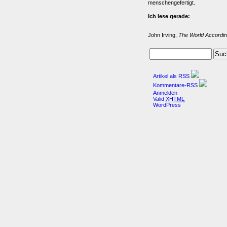
menschengefertigt.
Ich lese gerade:
John Irving,
The World Accordin
Artikel als RSS
Kommentare-RSS
Anmelden
Valid
XHTML
WordPress