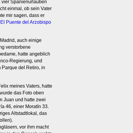
wa vier Spanienurlauben
cht einmal, ob sein Vater
te mir sagen, dass er
s
El Puente del Arzobispo
 Madrid, auch einige
ng verstorbene
ebedame, hatte angeblich
anco-Regierung, und
Parque del Retiro, in
elix meines Vaters, hatte
t wurde das Foto oben
n Juan und hatte zwei
a 46, einer Moratín 33.
iges Altstadtlokal, das
ollen).
engläsern, vor ihm macht