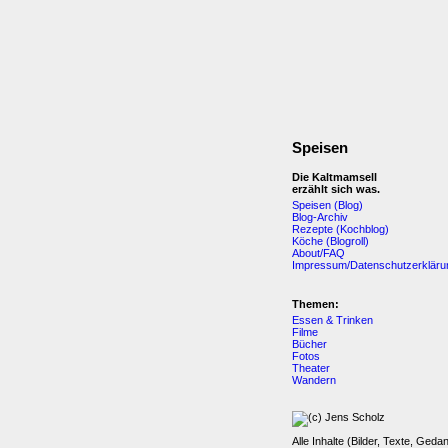
Speisen
Die Kaltmamsell
erzählt sich was.
Speisen (Blog)
Blog-Archiv
Rezepte (Kochblog)
Köche (Blogroll)
About/FAQ
Impressum/Datenschutzerkläru
Themen:
Essen & Trinken
Filme
Bücher
Fotos
Theater
Wandern
Alle Inhalte (Bilder, Texte, Geda