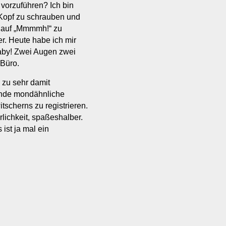
 vorzuführen? Ich bin
 Kopf zu schrauben und
n auf „Mmmmh!“ zu
r. Heute habe ich mir
Baby! Zwei Augen zwei
 Büro.
 zu sehr damit
lende mondähnliche
scherns zu registrieren.
rlichkeit, spaßeshalber.
ist ja mal ein