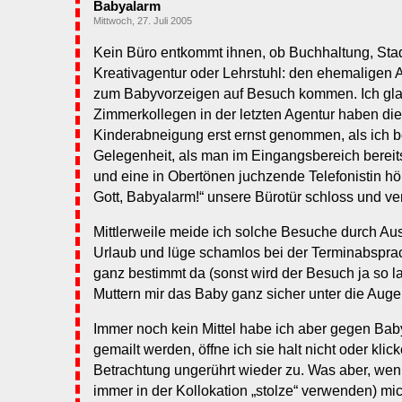
Babyalarm
Mittwoch, 27. Juli 2005
Kein Büro entkommt ihnen, ob Buchhaltung, Sta
Kreativagentur oder Lehrstuhl: den ehemaligen A
zum Babyvorzeigen auf Besuch kommen. Ich gl
Zimmerkollegen in der letzten Agentur haben die
Kinderabneigung erst ernst genommen, als ich be
Gelegenheit, als man im Eingangsbereich berei
und eine in Obertönen juchzende Telefonistin hö
Gott, Babyalarm!“ unsere Bürotür schloss und ver
Mittlerweile meide ich solche Besuche durch Au
Urlaub und lüge schamlos bei der Terminabsprac
ganz bestimmt da (sonst wird der Besuch ja so l
Muttern mir das Baby ganz sicher unter die Aug
Immer noch kein Mittel habe ich aber gegen Bab
gemailt werden, öffne ich sie halt nicht oder klic
Betrachtung ungerührt wieder zu. Was aber, wen
immer in der Kollokation „stolze“ verwenden) mic