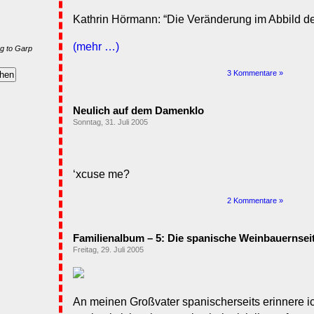
Kathrin Hörmann: “Die Veränderung im Abbild d
(mehr …)
g to Garp
3 Kommentare »
Neulich auf dem Damenklo
Sonntag, 31. Juli 2005
‘xcuse me?
2 Kommentare »
Familienalbum – 5: Die spanische Weinbauernsei
Freitag, 29. Juli 2005
An meinen Großvater spanischerseits erinnere ic