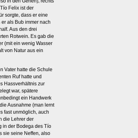
also in den Genen), rechts
Tío Felix ist der
r sorgte, dass er eine
s er als Bub immer nach
alf. Aus den drei
ten Rotwein. Es gab die
uer (mit ein wenig Wasser
alt von Natur aus ein
n Vater hatte die Schule
enten Ruf hatte und
es Hassverhältnis zur
elegt war, spätere
 unbedingt ein Handwerk
n die Ausnahme (man lernt
es fast unmöglich, auch
 die Lehrer der
 in der Bodega des Tío
s sie seine Neffen, also