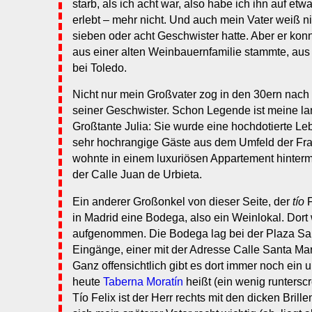
starb, als ich acht war, also habe ich ihn auf et
erlebt – mehr nicht. Und auch mein Vater weiß ni
sieben oder acht Geschwister hatte. Aber er konn
aus einer alten Weinbauernfamilie stammte, au
bei Toledo.
Nicht nur mein Großvater zog in den 30ern nach
seiner Geschwister. Schon Legende ist meine la
Großtante Julia: Sie wurde eine hochdotierte L
sehr hochrangige Gäste aus dem Umfeld der Fr
wohnte in einem luxuriösen Appartement hinterm 
der Calle Juan de Urbieta.
Ein anderer Großonkel von dieser Seite, der
tío
F
in Madrid eine Bodega, also ein Weinlokal. Dor
aufgenommen. Die Bodega lag bei der Plaza Sa
Eingänge, einer mit der Adresse Calle Santa Marí
Ganz offensichtlich gibt es dort immer noch ein ur
heute
Taberna Moratín
heißt (ein wenig runterscr
Tío Felix ist der Herr rechts mit den dicken Brill