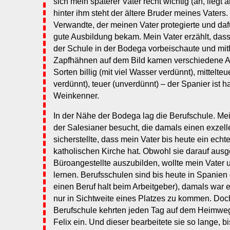
sich mein späterer Vater recht wichtig (ah, liegt 
hinter ihm steht der ältere Bruder meines Vaters. 
Verwandte, der meinen Vater protegierte und dafü
gute Ausbildung bekam. Mein Vater erzählt, das
der Schule in der Bodega vorbeischaute und mith
Zapfhähnen auf dem Bild kamen verschiedene Ar
Sorten billig (mit viel Wasser verdünnt), mittelte
verdünnt), teuer (unverdünnt) – der Spanier ist h
Weinkenner.
In der Nähe der Bodega lag die Berufschule. Mei
der Salesianer besucht, die damals einen exzell
sicherstellte, dass mein Vater bis heute ein echt
katholischen Kirche hat. Obwohl sie darauf ausg
Büroangestellte auszubilden, wollte mein Vater
lernen. Berufsschulen sind bis heute in Spanie
einen Beruf halt beim Arbeitgeber), damals war 
nur in Sichtweite eines Platzes zu kommen. Doch
Berufschule kehrten jeden Tag auf dem Heimweg
Felix ein. Und dieser bearbeitete sie so lange, bi