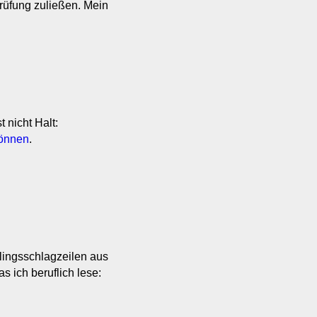
rüfung zuließen. Mein
 nicht Halt:
können
.
lingsschlagzeilen aus
 ich beruflich lese: