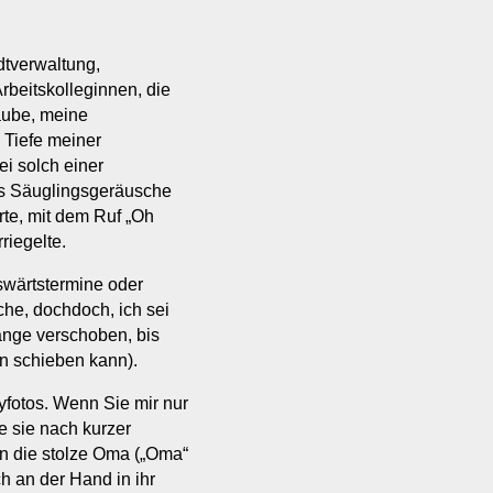
dtverwaltung,
rbeitskolleginnen, die
aube, meine
 Tiefe meiner
i solch einer
ts Säuglingsgeräusche
rte, mit dem Ruf „Oh
riegelte.
swärtstermine oder
he, dochdoch, ich sei
ange verschoben, bis
en schieben kann).
yfotos. Wenn Sie mir nur
ke sie nach kurzer
n die stolze Oma („Oma“
h an der Hand in ihr