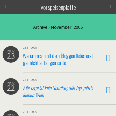
Vorspeisenplatte
Archive › November, 2005
23.11.2005
NOV.
23
Warum man mit dem Bloggen lieber erst
gar nicht anfangen sollte
22.11.2005
NOV.
22
Alle Tage ist kein Sonntag, alle Tag’ gibt’s
keinen Wein
21.11.2005
NOV.