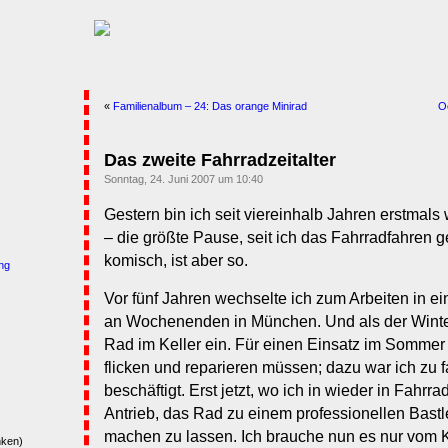
«
Familienalbum – 24: Das orange Minirad
O
Das zweite Fahrradzeitalter
Sonntag, 24. Juni 2007 um 10:40
Gestern bin ich seit viereinhalb Jahren erstmals
– die größte Pause, seit ich das Fahrradfahren ge
komisch, ist aber so.
ng
Vor fünf Jahren wechselte ich zum Arbeiten in ei
an Wochenenden in München. Und als der Winter
Rad im Keller ein. Für einen Einsatz im Sommer 
flicken und reparieren müssen; dazu war ich zu 
beschäftigt. Erst jetzt, wo ich in wieder in Fahrra
Antrieb, das Rad zu einem professionellen Bastle
machen zu lassen. Ich brauche nun es nur vom
nken)