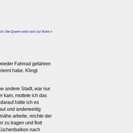
ch: Die
Queen
setzt sich zur Ruhe
»
 wieder Fahrrad gefahren
lernt habe. Klingt
ne andere Stadt, war nur
 kam, mottete ich das
darauf hätte ich es
faul und anderweitig
dnähe arbeite, reichte der
r zu tragen und flott
 Küchenbalkon nach