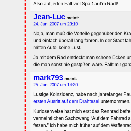
Also auf jeden Fall viel Spaß auf’m Radl!
Jean-Luc
meint:
24. Juni 2007 um 23:10
Naja, man muß die Vorteile gegenüber den Kr
und einfach überall lang fahren. In der Stadt fa
mitten Auto, keine Lust.
Ja mit dem Rad entdeckt man schöne Ecken un
die man sonst nie gestpßen wäre. Fällt mir ganz
mark793
meint:
25. Juni 2007 um 14:30
Lustige Koinzidenz, habe nach jahrelanger P
ersten Ausritt auf dem Drahtesel
unternommen.
Kurioserweise hat mich erst das Rennrad befre
vermeintlichen Sachzwang “Auf dem Fahrrad sit
fetzen.” Ich habe mich früher auf dem Waffenrad