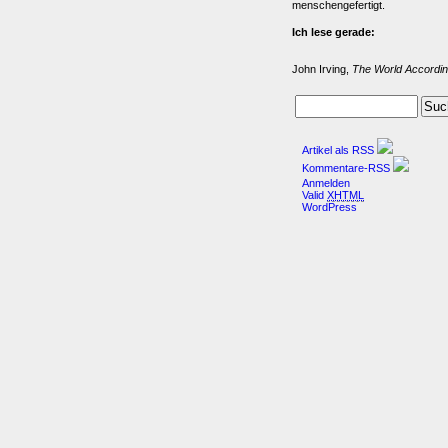
menschengefertigt.
Ich lese gerade:
John Irving,
The World Accordin
Artikel als RSS
Kommentare-RSS
Anmelden
Valid
XHTML
WordPress