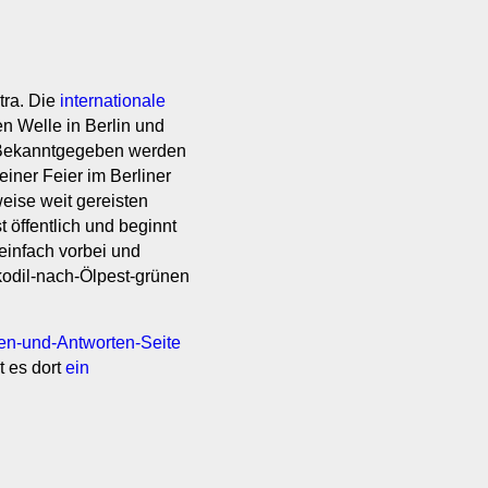
tra. Die
internationale
en Welle in Berlin und
. Bekanntgegeben werden
iner Feier im Berliner
eise weit gereisten
t öffentlich und beginnt
 einfach vorbei und
kodil-nach-Ölpest-grünen
en-und-Antworten-Seite
t es dort
ein