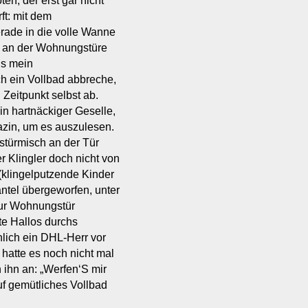
n, der erst gar nicht
ft: mit dem
rade in die volle Wanne
es an der Wohnungstüre
us mein
ch ein Vollbad abbreche,
 Zeitpunkt selbst ab.
in hartnäckiger Geselle,
azin, um es auszulesen.
 stürmisch an der Tür
r Klingler doch nicht von
 (klingelputzende Kinder
ntel übergeworfen, unter
zur Wohnungstür
fte Hallos durchs
hlich ein DHL-Herr vor
r hatte es noch nicht mal
 ihn an: „Werfen‘S mir
Auf gemütliches Vollbad