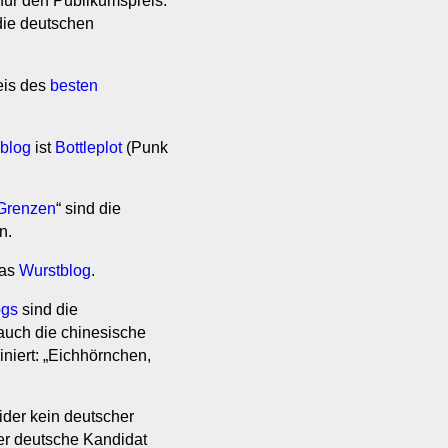
 für den Publikumspreis.
die deutschen
reis des
besten
oblog
ist
Bottleplot
(Punk
 Grenzen
“ sind die
n.
das
Wurstblog
.
ogs
sind die
 auch die chinesische
niert: „Eichhörnchen,
eider kein deutscher
der deutsche Kandidat