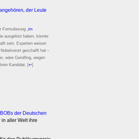
 angehören, der Leute
r Formulierung „
im
te ausgelöst haben, könnte
llt sein. Experten weisen
 Nobelvorort geschafft hat –
nn, wäre Gerolfing, wegen
 kein Kandidat.
[
↩
]
e BOBs der Deutschen
n aller Welt ihre