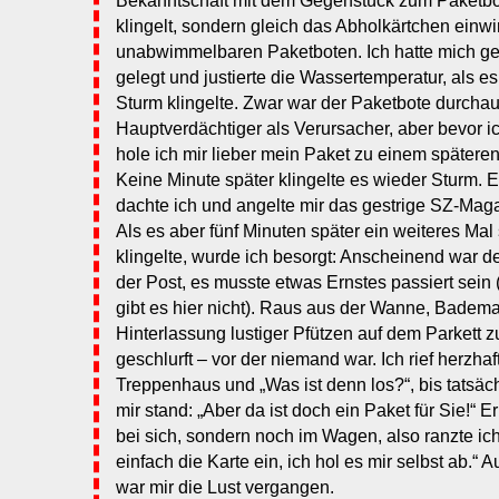
Bekanntschaft mit dem Gegenstück zum Paketbote
klingelt, sondern gleich das Abholkärtchen einwir
unabwimmelbaren Paketboten. Ich hatte mich ge
gelegt und justierte die Wassertemperatur, als 
Sturm klingelte. Zwar war der Paketbote durcha
Hauptverdächtiger als Verursacher, aber bevor i
hole ich mir lieber mein Paket zu einem späteren
Keine Minute später klingelte es wieder Sturm. E
dachte ich und angelte mir das gestrige SZ-Mag
Als es aber fünf Minuten später ein weiteres Mal
klingelte, wurde ich besorgt: Anscheinend war de
der Post, es musste etwas Ernstes passiert sein
gibt es hier nicht). Raus aus der Wanne, Badema
Hinterlassung lustiger Pfützen auf dem Parkett 
geschlurft – vor der niemand war. Ich rief herzha
Treppenhaus und „Was ist denn los?“, bis tatsäc
mir stand: „Aber da ist doch ein Paket für Sie!“ E
bei sich, sondern noch im Wagen, also ranzte ich
einfach die Karte ein, ich hol es mir selbst ab.“ 
war mir die Lust vergangen.