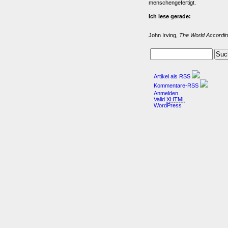
menschengefertigt.
Ich lese gerade:
John Irving,
The World Accordin
Artikel als RSS
Kommentare-RSS
Anmelden
Valid
XHTML
WordPress