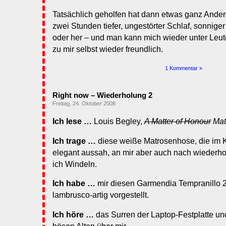
Tatsächlich geholfen hat dann etwas ganz Andere
zwei Stunden tiefer, ungestörter Schlaf, sonnige
oder her – und man kann mich wieder unter Leute
zu mir selbst wieder freundlich.
1 Kommentar »
Right now – Wiederholung 2
Freitag, 24. Oktober 2008
Ich lese …
Louis Begley,
A Matter of Honour
Mat
Ich trage …
diese weiße Matrosenhose, die im K
elegant aussah, an mir aber auch nach wiederho
ich Windeln.
Ich habe …
mir diesen Garmendia Tempranillo 2
lambrusco-artig vorgestellt.
Ich höre …
das Surren der Laptop-Festplatte un