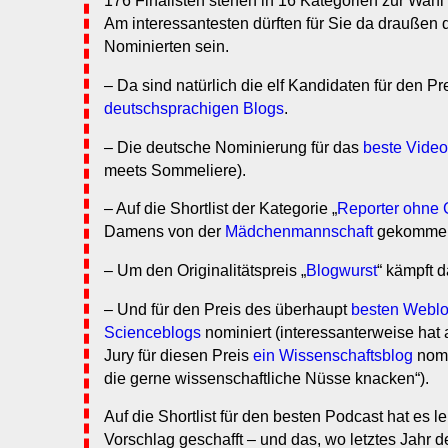
176 Finalisten stehen in 16 Kategorien zur Wahl
Am interessantesten dürften für Sie da draußen 
Nominierten sein.
– Da sind natürlich die elf Kandidaten für den P
deutschsprachigen Blogs
.
– Die deutsche Nominierung für das
beste Vide
meets Sommeliere).
– Auf die Shortlist der Kategorie „
Reporter ohne
Damens von der
Mädchenmannschaft
gekomme
– Um den Originalitätspreis „
Blogwurst
“ kämpft 
– Und für den Preis des überhaupt
besten Webl
Scienceblogs
nominiert (interessanterweise hat
Jury für diesen Preis
ein Wissenschaftsblog
nomi
die gerne wissenschaftliche Nüsse knacken“).
Auf die Shortlist für den besten Podcast hat es l
Vorschlag geschafft – und das, wo letztes Jahr 