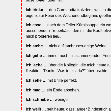
bösen Alten über mir.
Ich trinke …
den Garmendia trotzdem, wo ich di
eigens zur Feier des Wochenendbeginns geöffne
Ich esse …
nach dem Teller Kürbissuppe ein we
aussehenden Treberkäse, den mir die Kaufhofve
mich probieren ließ.
Ich stehe …
nicht auf lambrusco-artige Weine.
Ich gehe …
immer noch mit schmerzenden Fers
Ich lache …
über die Kollegin, die mich heute a
Reaktion “Danke! Was trinkst du?” überraschte.
Ich sehe …
mit Brille perfekt.
Ich mag …
ein Ende absehen.
Ich schreibe …
weniger.
Ich weiß …
seit heute, dass langer Bindestrich 