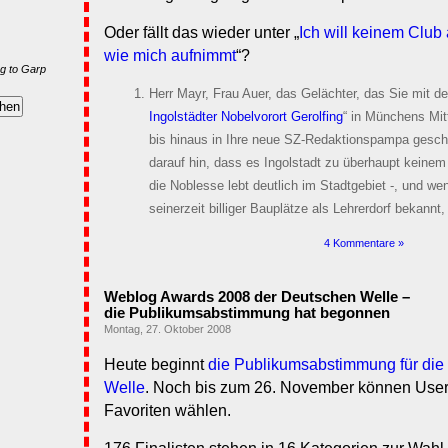
Oder fällt das wieder unter „
Ich will keinem Club
wie mich aufnimmt
“?
g to Garp
Herr Mayr, Frau Auer, das Gelächter, das Sie mit de
Ingolstädter Nobelvorort Gerolfing
“ in Münchens Mit
bis hinaus in Ihre neue SZ-Redaktionspampa gescha
darauf hin, dass es Ingolstadt zu überhaupt keinem
die Noblesse lebt deutlich im Stadtgebiet -, und we
seinerzeit billiger Bauplätze als Lehrerdorf bekannt,
4 Kommentare »
Weblog Awards 2008 der Deutschen Welle –
die Publikumsabstimmung hat begonnen
Montag, 27. Oktober 2008
Heute beginnt
die Publikumsabstimmung für di
Welle
. Noch bis zum 26. November können User i
Favoriten wählen.