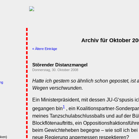
Archiv für Oktober 2
« Ältere Einträge
Störender Distanzmangel
Donnerstag, 30. Oktober 2008
Hatte ich gestern so ähnlich schon gepostet, ist
ng
Wegen verschwunden.
Ein Ministerpräsident, mit dessen JU-G‘spusis ic
1
gegangen bin
, ein Koalitionspartner-Sonderpar
meines Tanzschulabschlussballs und auf der Bü
Blockflötenauftritts, ein Oppositionsfraktionsfüh
beim Gewichteheben begegne – wie soll ich bei
neue Regierung angemessen respektieren?
nken)