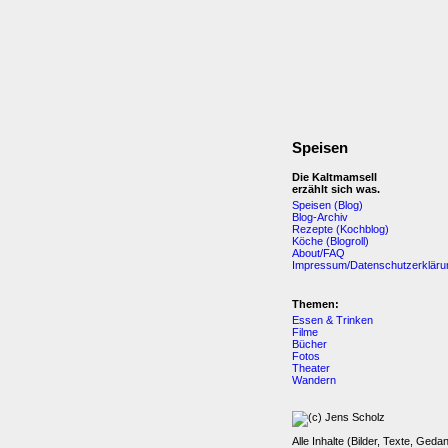
Speisen
Die Kaltmamsell
erzählt sich was.
Speisen (Blog)
Blog-Archiv
Rezepte (Kochblog)
Köche (Blogroll)
About/FAQ
Impressum/Datenschutzerkläru
Themen:
Essen & Trinken
Filme
Bücher
Fotos
Theater
Wandern
Alle Inhalte (Bilder, Texte, Geda