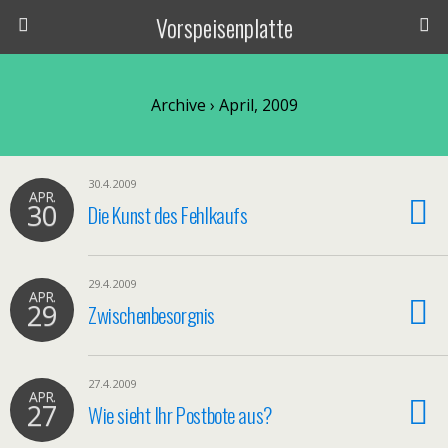
Vorspeisenplatte
Archive › April, 2009
30.4.2009
APR.
30
Die Kunst des Fehlkaufs
29.4.2009
APR.
29
Zwischenbesorgnis
27.4.2009
APR.
27
Wie sieht Ihr Postbote aus?