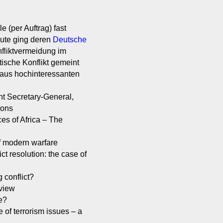
 (per Auftrag) fast
eute ging deren
Deutsche
fliktvermeidung im
itische Konflikt gemeint
 aus hochinteressanten
t Secretary-General,
ions
ces of Africa – The
of modern warfare
ct resolution: the case of
 conflict?
rview
e?
f terrorism issues – a