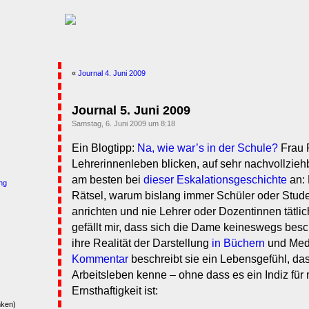
«
Journal 4. Juni 2009
Journal 5. Juni 2009
Samstag, 6. Juni 2009 um 8:18
Ein Blogtipp:
Na, wie war’s in der Schule?
Frau F
Lehrerinnenleben blicken, auf sehr nachvollzie
am besten bei
dieser Eskalationsgeschichte
an: 
ng
Rätsel, warum bislang immer Schüler oder Stud
anrichten und nie Lehrer oder Dozentinnen tätli
gefällt mir, dass sich die Dame keineswegs beschw
ihre Realität der Darstellung
in Büchern
und Med
Kommentar
beschreibt sie ein Lebensgefühl, das
Arbeitsleben kenne – ohne dass es ein Indiz fü
Ernsthaftigkeit ist:
nken)