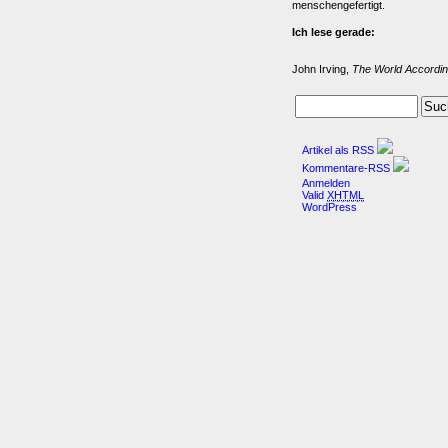
menschengefertigt.
Ich lese gerade:
John Irving,
The World Accordin
Artikel als RSS
Kommentare-RSS
Anmelden
Valid
XHTML
WordPress