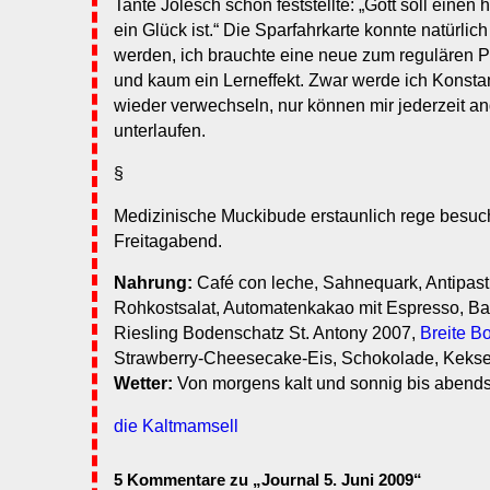
Tante Jolesch schon feststellte: „Gott soll einen
ein Glück ist.“ Die Sparfahrkarte konnte natürlic
werden, ich brauchte eine neue zum regulären Pr
und kaum ein Lerneffekt. Zwar werde ich Konsta
wieder verwechseln, nur können mir jederzeit and
unterlaufen.
§
Medizinische Muckibude erstaunlich rege besuch
Freitagabend.
Nahrung:
Café con leche, Sahnequark, Antipast
Rohkostsalat, Automatenkakao mit Espresso, Ba
Riesling Bodenschatz St. Antony 2007,
Breite Bo
Strawberry-Cheesecake-Eis, Schokolade, Keks
Wetter:
Von morgens kalt und sonnig bis abends
die Kaltmamsell
5 Kommentare zu „Journal 5. Juni 2009“