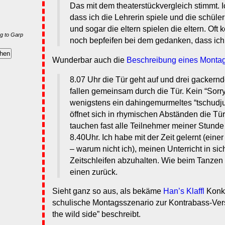
Das mit dem theaterstückvergleich stimmt. 
dass ich die Lehrerin spiele und die schüler
und sogar die eltern spielen die eltern. Oft
g to Garp
noch bepfeifen bei dem gedanken, dass ich 
Wunderbar auch die
Beschreibung eines Monta
8.07 Uhr die Tür geht auf und drei gacke
fallen gemeinsam durch die Tür. Kein “Sorry 
wenigstens ein dahingemurmeltes “tschudju
öffnet sich in rhymischen Abständen die T
tauchen fast alle Teilnehmer meiner Stunde 
8.40Uhr. Ich habe mit der Zeit gelernt (eine
– warum nicht ich), meinen Unterricht in s
Zeitschleifen abzuhalten. Wie beim Tanzen 
einen zurück.
Sieht ganz so aus, als bekäme
Han’s Klaffl
Konku
schulische Montagsszenario zur Kontrabass-Ver
the wild side” beschreibt.