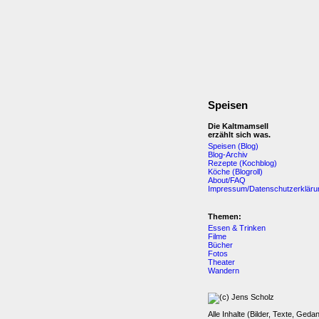
Speisen
Die Kaltmamsell
erzählt sich was.
Speisen (Blog)
Blog-Archiv
Rezepte (Kochblog)
Köche (Blogroll)
About/FAQ
Impressum/Datenschutzerkläru
Themen:
Essen & Trinken
Filme
Bücher
Fotos
Theater
Wandern
Alle Inhalte (Bilder, Texte, Geda