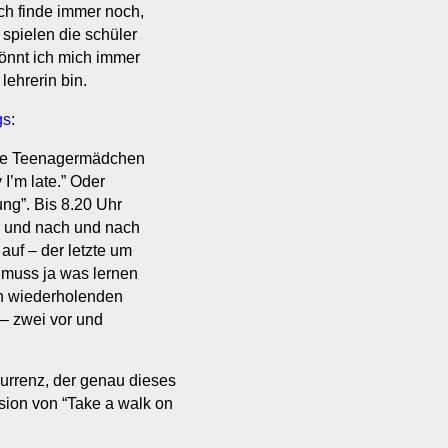
Ich finde immer noch,
 spielen die schüler
 könnt ich mich immer
lehrerin bin.
gs
:
rnde Teenagermädchen
I’m late.” Oder
ng”. Bis 8.20 Uhr
ür und nach und nach
auf – der letzte um
r muss ja was lernen
ich wiederholenden
– zwei vor und
rrenz, der genau dieses
sion von “Take a walk on