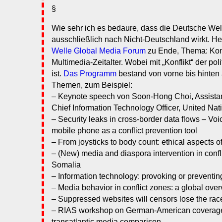
§
Wie sehr ich es bedaure, dass die Deutsche Welle
ausschließlich nach Nicht-Deutschland wirkt. H
Welle Global Media Forum
zu Ende, Thema: Kon
Multimedia-Zeitalter. Wobei mit „Konflikt“ der pol
ist.
Das Programm
bestand von vorne bis hinten
Themen, zum Beispiel:
– Keynote speech von Soon-Hong Choi, Assistan
Chief Information Technology Officer, United Nat
– Security leaks in cross-border data flows – Voi
mobile phone as a conflict prevention tool
– From joysticks to body count: ethical aspects 
– (New) media and diaspora intervention in confli
Somalia
– Information technology: provoking or preventing
– Media behavior in conflict zones: a global ove
– Suppressed websites will censors lose the rac
– RIAS workshop on German-American coverage o
transatlantic media comparison