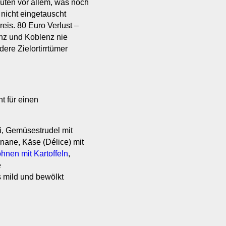
 hüten vor allem, was noch
h nicht eingetauscht
eis. 80 Euro Verlust –
nz und Koblenz nie
ere Zielortirrtümer
t für einen
i, Gemüsestrudel mit
nane, Käse (Délice) mit
hnen mit Kartoffeln
,
e
 mild und bewölkt