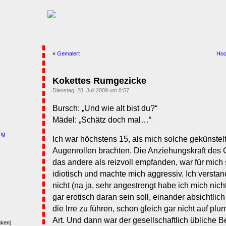
«
Gemalert
Hoc
Kokettes Rumgezicke
Dienstag, 28. Juli 2009 um 8:57
Bursch: „Und wie alt bist du?“
Mädel: „Schätz doch mal…“
ng
Ich war höchstens 15, als mich solche gekünstel
Augenrollen brachten. Die Anziehungskraft des 
das andere als reizvoll empfanden, war für mich
idiotisch und machte mich aggressiv. Ich versta
nicht (na ja, sehr angestrengt habe ich mich nic
gar erotisch daran sein soll, einander absichtlic
die Irre zu führen, schon gleich gar nicht auf p
Art. Und dann war der gesellschaftlich übliche Be
nken)