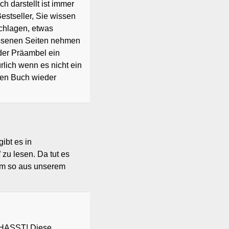
ch darstellt ist immer
estseller, Sie wissen
schlagen, etwas
issenen Seiten nehmen
 der Präambel ein
rlich wenn es nicht ein
gen Buch wieder
ibt es in
 zu lesen. Da tut es
orm so aus unserem
GEHASST! Diese