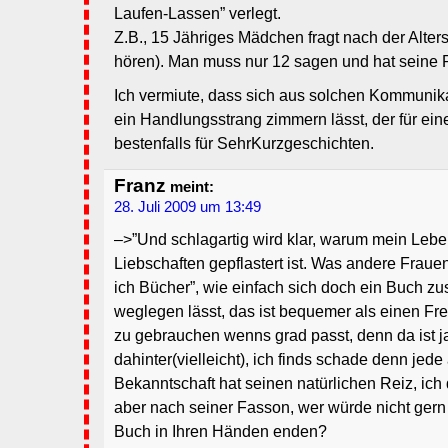
Laufen-Lassen” verlegt.
Z.B., 15 Jähriges Mädchen fragt nach der Alter
hören). Man muss nur 12 sagen und hat seine R
Ich vermiute, dass sich aus solchen Kommunika
ein Handlungsstrang zimmern lässt, der für e
bestenfalls für SehrKurzgeschichten.
Franz
meint:
28. Juli 2009 um 13:49
–>”Und schlagartig wird klar, warum mein Lebe
Liebschaften gepflastert ist. Was andere Fraue
ich Bücher”, wie einfach sich doch ein Buch z
weglegen lässt, das ist bequemer als einen Fr
zu gebrauchen wenns grad passt, denn da ist j
dahinter(vielleicht), ich finds schade denn jede
Bekanntschaft hat seinen natürlichen Reiz, ich
aber nach seiner Fasson, wer würde nicht gern a
Buch in Ihren Händen enden?