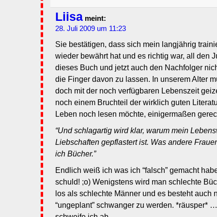
Liisa
meint:
28. Juli 2009 um 11:23
Sie bestätigen, dass sich mein langjährig traini
wieder bewährt hat und es richtig war, all den 
dieses Buch und jetzt auch den Nachfolger ni
die Finger davon zu lassen. In unserem Alter
doch mit der noch verfügbaren Lebenszeit gei
noch einem Bruchteil der wirklich guten Literat
Leben noch lesen möchte, einigermaßen gerec
“Und schlagartig wird klar, warum mein Lebens
Liebschaften gepflastert ist. Was andere Fraue
ich Bücher.”
Endlich weiß ich was ich “falsch” gemacht hab
schuld! ;o) Wenigstens wird man schlechte Büc
los als schlechte Männer und es besteht auch n
“ungeplant” schwanger zu werden. *räusper* … o
schweife ich ab …