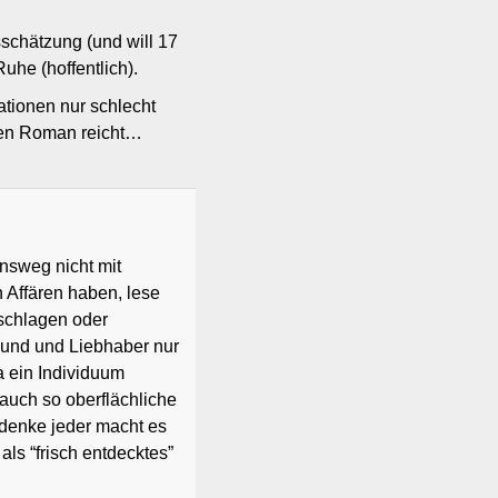
sschätzung (und will 17
uhe (hoffentlich).
tionen nur schlecht
inen Roman reicht…
nsweg nicht mit
n Affären haben, lese
uschlagen oder
eund und Liebhaber nur
a ein Individuum
 auch so oberflächliche
 denke jeder macht es
ls “frisch entdecktes”