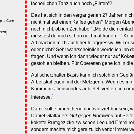
lächerlichen Tanz auch noch „Flirten“?
Das hat sich in den vergangenen 27 Jahren nicht
g to Garp
nicht mal auf einen Kaffee gehen? Morgen Abend 
noch nicht, ob ich Zeit habe.“ „Melde dich einfac
müsstest du mich schon nochmal fragen…“ Kenne
Art machen mich auch heute aggressiv: Will er sich
oder nicht? Sehr wahrscheinlich werde ich ihn d
fragen. Und wenn ich dann wieder nur auf Koketter
gestohlen bleiben. Für Operetten gehe ich in die
Auf scherzhafter Basis kann ich solch ein Geplän
Arbeitskollegen, mit der Metzgerin. Wenn es mir
Kommunikationsmodus anbietet, verliere ich um
1
Interesse.
Damit sollte hinreichend nachvollziehbar sein, 
Daniel Glattauers
Gut gegen Nordwind
auf Seite
kokette Rumgezicke zwischen Leo und Emmi reiz
sondern machte mich gereizt. Ich verlor immer we