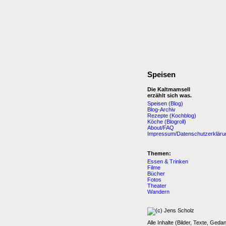
Speisen
Die Kaltmamsell
erzählt sich was.
Speisen (Blog)
Blog-Archiv
Rezepte (Kochblog)
Köche (Blogroll)
About/FAQ
Impressum/Datenschutzerkläru
Themen:
Essen & Trinken
Filme
Bücher
Fotos
Theater
Wandern
Alle Inhalte (Bilder, Texte, Geda