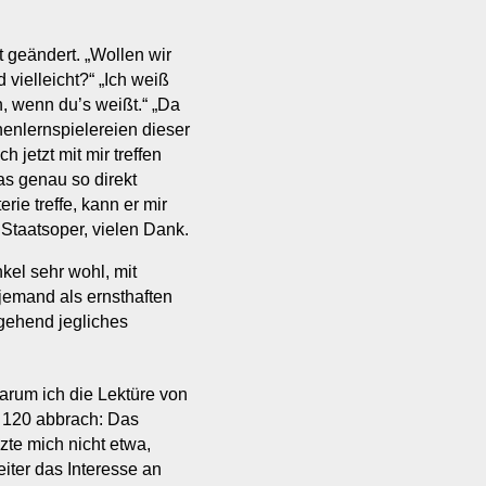
 geändert. „Wollen wir
vielleicht?“ „Ich weiß
h, wenn du’s weißt.“ „Da
nlernspielereien dieser
 jetzt mit mir treffen
as genau so direkt
ie treffe, kann er mir
 Staatsoper, vielen Dank.
kel sehr wohl, mit
 jemand als ernsthaften
gehend jegliches
warum ich die Lektüre von
 120 abbrach: Das
te mich nicht etwa,
iter das Interesse an