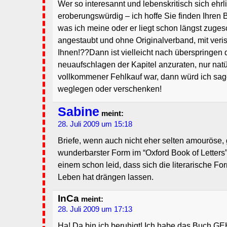
Wer so interesannt und lebenskritisch sich ehrli
eroberungswürdig – ich hoffe Sie finden Ihren B
was ich meine oder er liegt schon längst zuge
angestaubt und ohne Originalverband, mit ver
Ihnen!??Dann ist vielleicht nach überspringen
neuaufschlagen der Kapitel anzuraten, nur natü
vollkommener Fehlkauf war, dann würd ich sa
weglegen oder verschenken!
Sabine
meint:
28. Juli 2009 um 15:18
Briefe, wenn auch nicht eher selten amouröse, g
wunderbarster Form im “Oxford Book of Letters”
einem schon leid, dass sich die literarische F
Leben hat drängen lassen.
InCa
meint:
28. Juli 2009 um 17:13
Ha! Da bin ich beruhigt! Ich habe das Buch 