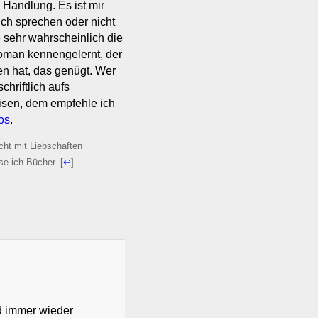
 Handlung. Es ist mir
ich sprechen oder nicht
e sehr wahrscheinlich die
oman kennengelernt, der
n hat, das genügt. Wer
chriftlich aufs
isen, dem empfehle ich
os
.
cht mit Liebschaften
se ich Bücher.
[
↩
]
d immer wieder