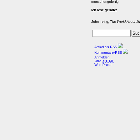
menschengefertigt.
Ich lese gerade:
John Irving,
The World Accordin
Artikel als RSS
Kommentare-RSS
Anmelden
Valid
XHTML
WordPress