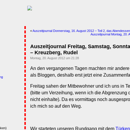
«
Auszeitjournal Donnerstag, 16. August 2012 – Teil 2, das Abendessen
Auszeitjournal Montag, 20.
Auszeitjournal Freitag, Samstag, Sonnta
– Kreuzberg, Rudel
Montag, 20. August 2012 um 21:28
An den vergangenen Tagen machten mir andere 
als Bloggen, deshalb erst jetzt eine Zusammenf
ng
Freitag sahen der Mitbewohner und ich uns in T
(bitte um Verzeihung, wenn ich die Abgrenzung d
nicht einhalte). Da es vormittags noch ausgespr
ich mich so auf den Weg.
Wir starteten unseren Rundgang mit dem
Türken
nken)