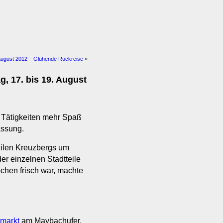
 August 2012 – Glühende Rückreise
»
g, 17. bis 19. August
Tätigkeiten mehr Spaß
assung.
eilen Kreuzbergs um
er einzelnen Stadtteile
ochen frisch war, machte
markt
am Maybachufer.