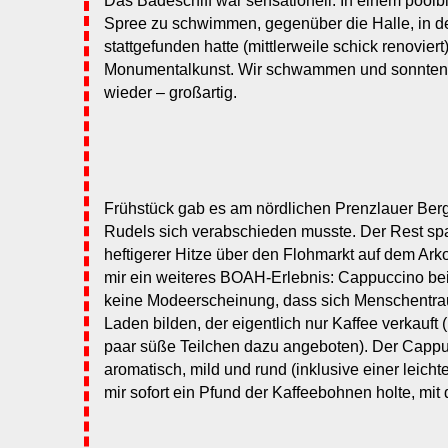
Das Badeschiff war sensationell: In einem pool
Spree zu schwimmen, gegenüber die Halle, in d
stattgefunden hatte (mittlerweile schick renoviert
Monumentalkunst. Wir schwammen und sonnte
wieder – großartig.
Frühstück gab es am nördlichen Prenzlauer Berg,
Rudels sich verabschieden musste. Der Rest spa
heftigerer Hitze über den Flohmarkt auf dem Ark
mir ein weiteres BOAH-Erlebnis: Cappuccino be
keine Modeerscheinung, dass sich Menschentra
Laden bilden, der eigentlich nur Kaffee verkauft 
paar süße Teilchen dazu angeboten). Der Cappuc
aromatisch, mild und rund (inklusive einer leich
mir sofort ein Pfund der Kaffeebohnen holte, mit 