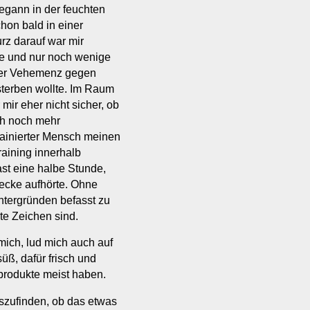
egann in der feuchten
chon bald in einer
Kurz darauf war mir
te und nur noch wenige
ner Vehemenz gegen
sterben wollte. Im Raum
 mir eher nicht sicher, ob
ch noch mehr
rainierter Mensch meinen
aining innerhalb
st eine halbe Stunde,
ecke aufhörte. Ohne
ntergründen befasst zu
ute Zeichen sind.
mich, lud mich auch auf
ß, dafür frisch und
osprodukte meist haben.
uszufinden, ob das etwas