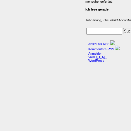
menschengefertigt.
Ich lese gerade:
John Irving,
The World Accordin
Artikel als RSS
Kommentare-RSS
Anmelden
Valid
XHTML
WordPress