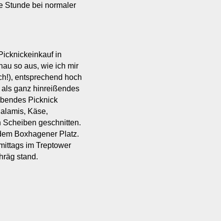
ne Stunde bei normaler
Picknickeinkauf in
nau so aus, wie ich mir
ich!), entsprechend hoch
h als ganz hinreißendes
ubendes Picknick
alamis, Käse,
in Scheiben geschnitten.
 dem Boxhagener Platz.
hmittags im Treptower
hräg stand.