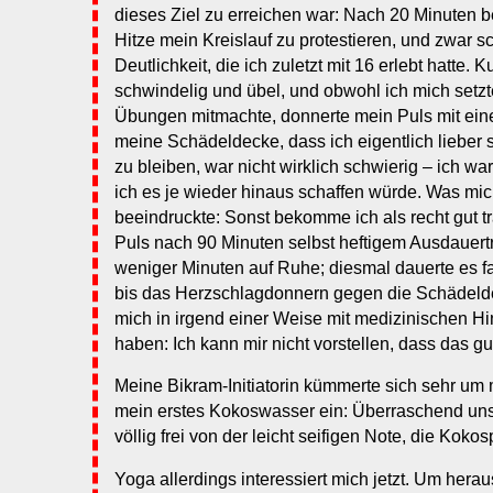
dieses Ziel zu erreichen war: Nach 20 Minuten b
Hitze mein Kreislauf zu protestieren, und zwar s
Deutlichkeit, die ich zuletzt mit 16 erlebt hatte. 
schwindelig und übel, und obwohl ich mich setz
Übungen mitmachte, donnerte mein Puls mit ei
meine Schädeldecke, dass ich eigentlich lieber 
zu bleiben, war nicht wirklich schwierig – ich war
ich es je wieder hinaus schaffen würde. Was mi
beeindruckte: Sonst bekomme ich als recht gut t
Puls nach 90 Minuten selbst heftigem Ausdauertr
weniger Minuten auf Ruhe; diesmal dauerte es fa
bis das Herzschlagdonnern gegen die Schädeld
mich in irgend einer Weise mit medizinischen Hi
haben: Ich kann mir nicht vorstellen, dass das g
Meine Bikram-Initiatorin kümmerte sich sehr um 
mein erstes Kokoswasser ein: Überraschend unsü
völlig frei von der leicht seifigen Note, die Kok
Yoga allerdings interessiert mich jetzt. Um hera