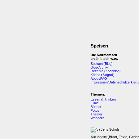
Speisen
Die Kaltmamsell
erzählt sich was.
Speisen (Blog)
Blog-Archiv
Rezepte (Kochblog)
Köche (Blogroll)
About/FAQ
Impressum/Datenschutzerkläru
Themen:
Essen & Trinken
Filme
Bücher
Fotos
Theater
Wandern
Alle Inhalte (Bilder, Texte, Geda