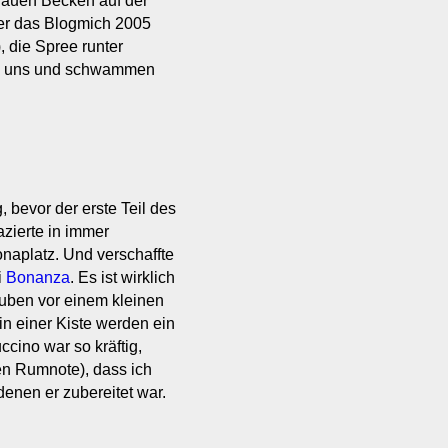
blauen Becken auf der
er das Blogmich 2005
), die Spree runter
n uns und schwammen
 bevor der erste Teil des
zierte in immer
onaplatz. Und verschaffte
i
Bonanza
. Es ist wirklich
uben vor einem kleinen
(in einer Kiste werden ein
cino war so kräftig,
ten Rumnote), dass ich
denen er zubereitet war.