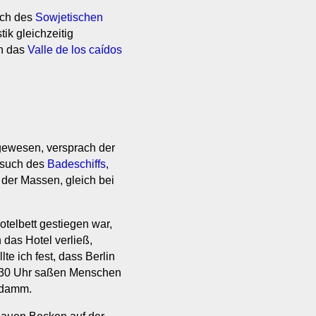
uch des
Sowjetischen
tik gleichzeitig
an das
Valle de los caídos
ewesen, versprach der
esuch des
Badeschiffs
,
der Massen, gleich bei
telbett gestiegen war,
 das Hotel verließ,
lte ich fest, dass Berlin
 7.30 Uhr saßen Menschen
gdamm.