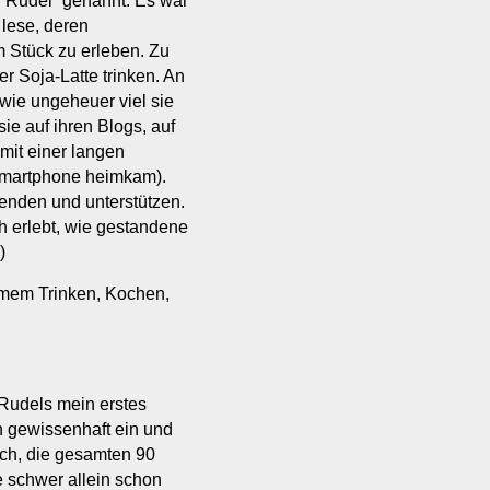
 “Rudel” genannt. Es war
 lese, deren
 Stück zu erleben. Zu
r Soja-Latte trinken. An
wie ungeheuer viel sie
e auf ihren Blogs, auf
 mit einer langen
Smartphone heimkam).
enden und unterstützen.
 erlebt, wie gestandene
)
amem Trinken, Kochen,
Rudels mein erstes
ch gewissenhaft ein und
ich, die gesamten 90
e schwer allein schon