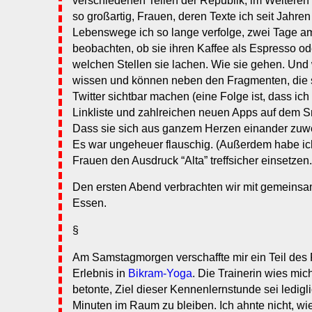
verschiedenen Teilen der Republik, im Weiteren
so großartig, Frauen, deren Texte ich seit Jahren
Lebenswege ich so lange verfolge, zwei Tage am
beobachten, ob sie ihren Kaffee als Espresso ode
welchen Stellen sie lachen. Wie sie gehen. Und 
wissen und können neben den Fragmenten, die si
Twitter sichtbar machen (eine Folge ist, dass ich
Linkliste und zahlreichen neuen Apps auf dem 
Dass sie sich aus ganzem Herzen einander zuw
Es war ungeheuer flauschig. (Außerdem habe ich
Frauen den Ausdruck “Alta” treffsicher einsetzen.
Den ersten Abend verbrachten wir mit gemeins
Essen.
§
Am Samstagmorgen verschaffte mir ein Teil des 
Erlebnis in
Bikram-Yoga
. Die Trainerin wies mi
betonte, Ziel dieser Kennenlernstunde sei ledigl
Minuten im Raum zu bleiben. Ich ahnte nicht, wi