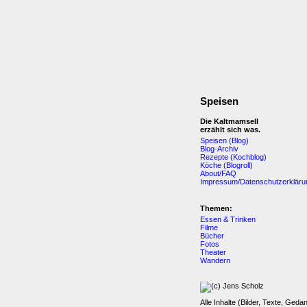
Speisen
Die Kaltmamsell
erzählt sich was.
Speisen (Blog)
Blog-Archiv
Rezepte (Kochblog)
Köche (Blogroll)
About/FAQ
Impressum/Datenschutzerkläru
Themen:
Essen & Trinken
Filme
Bücher
Fotos
Theater
Wandern
Alle Inhalte (Bilder, Texte, Geda