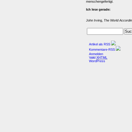
menschengefertigt.
Ich lese gerade:
John Irving,
The World Accordin
Artikel als RSS
Kommentare-RSS
Anmelden
Valid
XHTML
WordPress