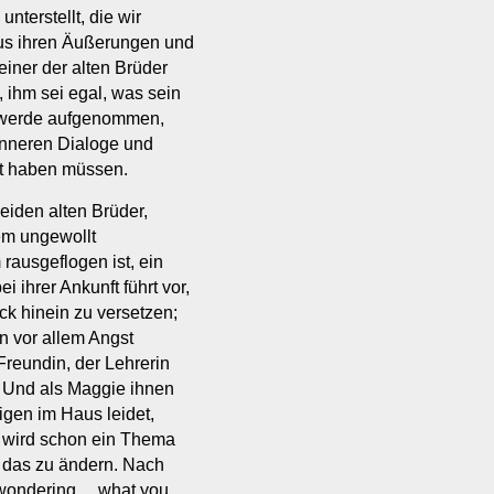
nterstellt, die wir
 aus ihren Äußerungen und
iner der alten Brüder
ihm sei egal, was sein
 werde aufgenommen,
 inneren Dialoge und
t haben müssen.
iden alten Brüder,
em ungewollt
ausgeflogen ist, ein
ihrer Ankunft führt vor,
ck hinein zu versetzen;
n vor allem Angst
reundin, der Lehrerin
. Und als Maggie ihnen
gen im Haus leidet,
 wird schon ein Thema
, das zu ändern. Nach
 wondering… what you