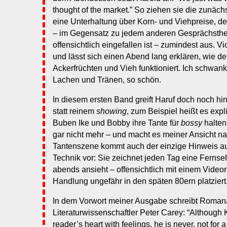
thought of the market.” So ziehen sie die zunächst
eine Unterhaltung über Korn- und Viehpreise, d
– im Gegensatz zu jedem anderen Gesprächsth
offensichtlich eingefallen ist – zumindest aus. Vi
und lässt sich einen Abend lang erklären, wie d
Ackerfrüchten und Vieh funktioniert. Ich schwa
Lachen und Tränen, so schön.
In diesem ersten Band greift Haruf doch noch h
statt reinem
showing
, zum Beispiel heißt es expl
Buben Ike und Bobby ihre Tante für
bossy
halten
gar nicht mehr – und macht es meiner Ansicht na
Tantenszene kommt auch der einzige Hinweis au
Technik vor: Sie zeichnet jeden Tag eine Fernseh
abends ansieht – offensichtlich mit einem Video
Handlung ungefähr in den späten 80ern platziert.
In dem Vorwort meiner Ausgabe schreibt Roman
Literaturwissenschaftler Peter Carey: “Although Ke
reader’s heart with feelings, he is never, not for 