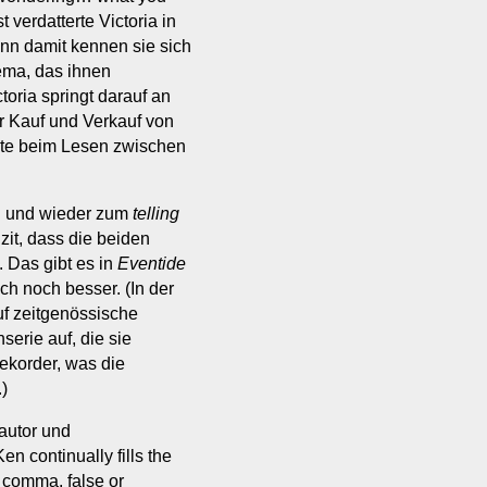
 verdatterte Victoria in
enn damit kennen sie sich
ema, das ihnen
ctoria springt darauf an
er Kauf und Verkauf von
nkte beim Lesen zwischen
in und wieder zum
telling
izit, dass die beiden
. Das gibt es in
Eventide
ch noch besser. (In der
f zeitgenössische
serie auf, die sie
rekorder, was die
)
autor und
n continually fills the
a comma, false or