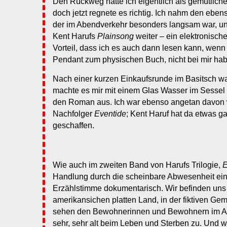
Den Rückweg hatte ich eigentlich als gemütlich
doch jetzt regnete es richtig. Ich nahm den ebe
der im Abendverkehr besonders langsam war, u
Kent Harufs
Plainsong
weiter – ein elektronisch
Vorteil, dass ich es auch dann lesen kann, wenn 
Pendant zum physischen Buch, nicht bei mir hab
Nach einer kurzen Einkaufsrunde im Basitsch wa
machte es mir mit einem Glas Wasser im Sessel
den Roman aus. Ich war ebenso angetan davon
Nachfolger
Eventide
; Kent Haruf hat da etwas 
geschaffen.
Wie auch im zweiten Band von Harufs Trilogie,
E
Handlung durch die scheinbare Abwesenheit ei
Erzählstimme dokumentarisch. Wir befinden uns
amerikansichen platten Land, in der fiktiven Ge
sehen den Bewohnerinnen und Bewohnern im Al
sehr, sehr alt beim Leben und Sterben zu. Und wi