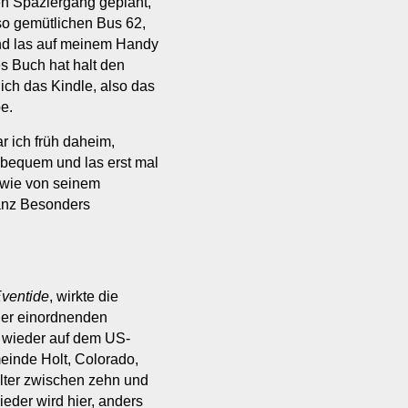
en Spaziergang geplant,
nso gemütlichen Bus 62,
nd las auf meinem Handy
es Buch hat halt den
ich das Kindle, also das
e.
r ich früh daheim,
 bequem und las erst mal
 wie von seinem
ganz Besonders
ventide
, wirkte die
ner einordnenden
 wieder auf dem US-
meinde Holt, Colorado,
ter zwischen zehn und
eder wird hier, anders