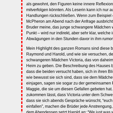
als gewohnt, den Figuren keine innere Reflexion u
mitverfolgen könnten. Als Leserin kann ich nur
Handlungen rückschließen. Wenn zum Beispiel e
McPheron am Abend nach der Anfrage ausbricht, 
Bruder meine, das junge schwangere Mädchen
Punkt – wird nur indirekt, aber sehr klar, welche
Abwägungen in den Stunden davor in ihm rumor
Mein Highlight des ganzen Romans sind diese be
Raymond und Harold, und wie sie versuchen, d
schwangeren Mädchen Victoria, das von daheim r
Heim zu geben. Die Beschreibung des Hauses bei 
dass die beiden versucht haben, sich in ihren Bli
wie bewusst sie sich sind, dass sie dem Mädche
einjagen, sagen sie sogar zu der gemeinsamen F
Maggie, die sie um diesen Gefallen gebeten hat
zukommen lässt, dass Victoria unter dem Schwei
dass sie sich abends Gespräche wünscht, “euch
einfallen”, machen die Brüder jede Anstrengung
dem Abendessen setzt Harold an: “We just was