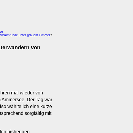
se
Schwimmrunde unter grauem Himmel
»
teuerwandern von
ahren mal wieder von
m Ammersee. Der Tag war
lso wählte ich eine kurze
sprechend sorgfältig mit
den bisherigen