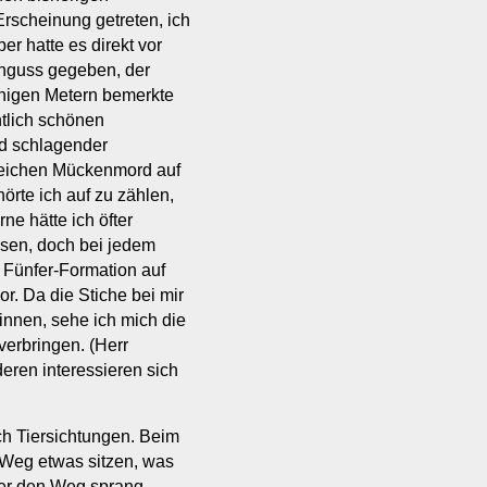
scheinung getreten, ich
er hatte es direkt vor
enguss gegeben, der
nigen Metern bemerkte
tlich schönen
d schlagender
reichen Mückenmord auf
örte ich auf zu zählen,
ne hätte ich öfter
sen, doch bei jedem
s Fünfer-Formation auf
or. Da die Stiche bei mir
innen, sehe ich mich die
verbringen. (Herr
eren interessieren sich
h Tiersichtungen. Beim
 Weg etwas sitzen, was
über den Weg sprang,