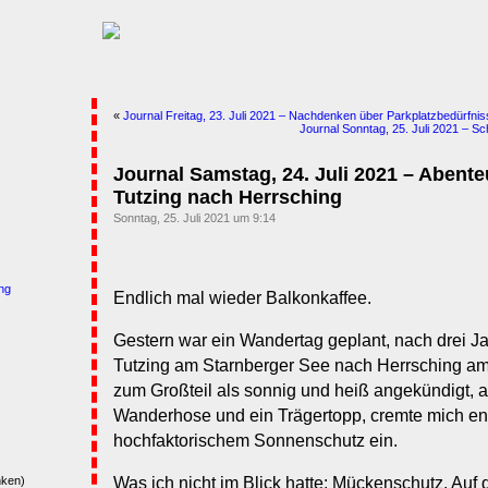
«
Journal Freitag, 23. Juli 2021 – Nachdenken über Parkplatzbedürfnis
Journal Sonntag, 25. Juli 2021 – 
Journal Samstag, 24. Juli 2021 – Aben
Tutzing nach Herrsching
Sonntag, 25. Juli 2021 um 9:14
ng
Endlich mal wieder Balkonkaffee.
Gestern war ein Wandertag geplant, nach drei J
Tutzing am Starnberger See nach Herrsching a
zum Großteil als sonnig und heiß angekündigt, a
Wanderhose und ein Trägertopp, cremte mich ent
hochfaktorischem Sonnenschutz ein.
Was ich nicht im Blick hatte: Mückenschutz. Auf 
nken)