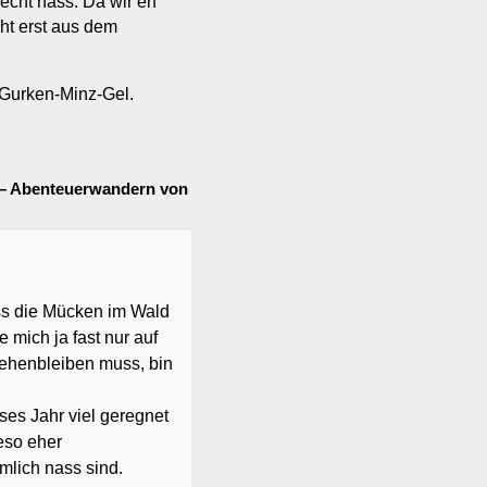
echt nass. Da wir eh
ht erst aus dem
Gurken-Minz-Gel.
1 – Abenteuerwandern von
ass die Mücken im Wald
 mich ja fast nur auf
tehenbleiben muss, bin
ses Jahr viel geregnet
eso eher
lich nass sind.