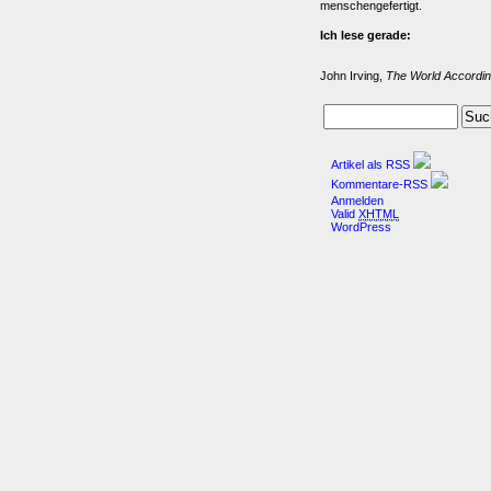
menschengefertigt.
Ich lese gerade:
John Irving,
The World Accordin
Artikel als RSS
Kommentare-RSS
Anmelden
Valid
XHTML
WordPress