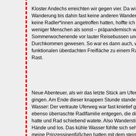
Kloster Andechs erreichten wir gegen vier. Da wi
Wanderung bis dahin fast keine anderen Wandere
keine Radler*innen angetroffen hatten, hoffte ich
weniger Menschen als sonst – präpandemisch 
Sommerwochenende vor lauter Reisebussen und 
Durchkommen gewesen. So war es dann auch, wi
funktionalen überdachten Freifläche zu einem R
Rast.
Neue Abenteuer, als wir das letzte Stück am Uf
gingen. Am Ende dieser knappen Stunde standen
Wasser: Der vertraute Uferweg war fast knietief 
ebenso überraschte Radlfamilie entgegen, die 
hatte und Rad schiebend watete. Also Wandersti
Hände und los. Das kühle Wasser fühlte sich s
meine Prinzessinenfüßchen hatten mit dem stei