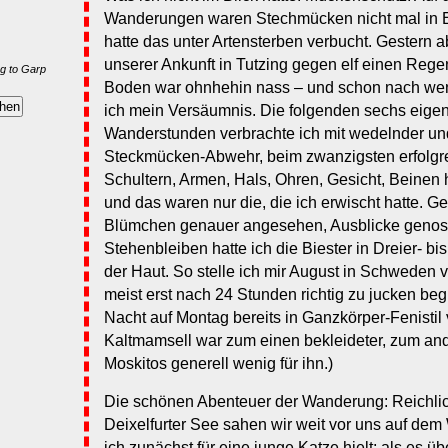
Wanderungen waren Stechmücken nicht mal in Er
hatte das unter Artensterben verbucht. Gestern ab
unserer Ankunft in Tutzing gegen elf einen Reg
g to Garp
Boden war ohnhehin nass – und schon nach we
ich mein Versäumnis. Die folgenden sechs eigen
Wanderstunden verbrachte ich mit wedelnder un
Steckmücken-Abwehr, beim zwanzigsten erfolg
Schultern, Armen, Hals, Ohren, Gesicht, Beinen h
und das waren nur die, die ich erwischt hatte. Ger
Blümchen genauer angesehen, Ausblicke genos
Stehenbleiben hatte ich die Biester in Dreier- bi
der Haut. So stelle ich mir August in Schweden v
meist erst nach 24 Stunden richtig zu jucken beg
Nacht auf Montag bereits in Ganzkörper-Fenistil 
Kaltmamsell war zum einen bekleideter, zum and
Moskitos generell wenig für ihn.)
Die schönen Abenteuer der Wanderung: Reichlic
Deixelfurter See sahen wir weit vor uns auf dem
ich zunächst für eine junge Katze hielt; als es 