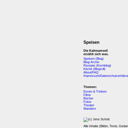
Speisen
Die Kaltmamsell
erzählt sich was.
Speisen (Blog)
Blog-Archiv
Rezepte (Kochblog)
Köche (Blogroll)
About/FAQ
Impressum/Datenschutzerkläru
Themen:
Essen & Trinken
Filme
Bücher
Fotos
Theater
Wandern
Alle Inhalte (Bilder, Texte, Geda