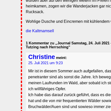
wurden aber auf den wenigen Metern im Freien r
heimkamen, zogen wir die Wanderjacken gar nic
Rucksack.
Wohlige Dusche und Eincremen mit kühlendem 
die Kaltmamsell
1 Kommentar zu „Journal Samstag, 24. Juli 202
Tutzing nach Herrsching“
Christine
meint:
25. Juli 2021 um 9:23
Mir ist in diesem Sommer auch aufgefallen, d
penetranter sind als sonst die Jahre. Ich bewege
meinen Laufrunden im Wald, aber sobald ich s
ich willfähriges Opfer.
Ich habe das darauf zurück geführt, dass es die
hat und die von mir frequentierten Wälder sowi
Bruchwälder/Auen sind und sowieso immer ziem