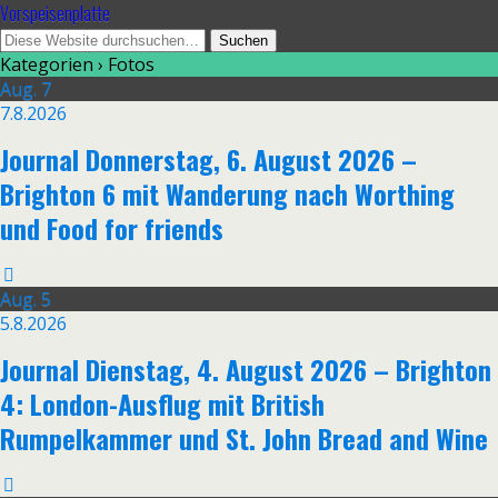
Vorspeisenplatte
Kategorien ›
Fotos
Aug.
7
7.8.2026
Journal Donnerstag, 6. August 2026 –
Brighton 6 mit Wanderung nach Worthing
und Food for friends
Aug.
5
5.8.2026
Journal Dienstag, 4. August 2026 – Brighton
4: London-Ausflug mit British
Rumpelkammer und St. John Bread and Wine