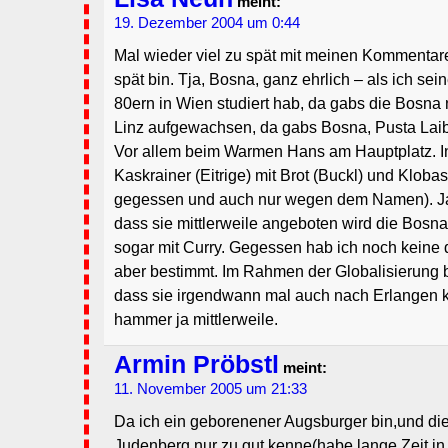
meint:
19. Dezember 2004 um 0:44
Mal wieder viel zu spät mit meinen Kommentare
spät bin. Tja, Bosna, ganz ehrlich – als ich sein
80ern in Wien studiert hab, da gabs die Bosna n
Linz aufgewachsen, da gabs Bosna, Pusta La
Vor allem beim Warmen Hans am Hauptplatz. I
Kaskrainer (Eitrige) mit Brot (Buckl) und Kloba
gegessen und auch nur wegen dem Namen). Ja, 
dass sie mittlerweile angeboten wird die Bosna
sogar mit Curry. Gegessen hab ich noch keine 
aber bestimmt. Im Rahmen der Globalisierung b
dass sie irgendwann mal auch nach Erlange
hammer ja mittlerweile.
Armin Pröbstl
meint:
11. November 2005 um 21:33
Da ich ein geborenener Augsburger bin,und di
Judenberg nur zu gut kenne(habe lange Zeit i