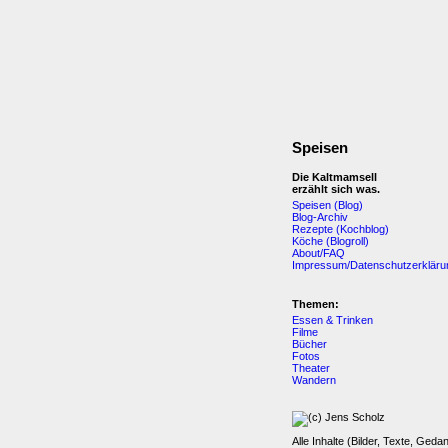
Speisen
Die Kaltmamsell
erzählt sich was.
Speisen (Blog)
Blog-Archiv
Rezepte (Kochblog)
Köche (Blogroll)
About/FAQ
Impressum/Datenschutzerkläru
Themen:
Essen & Trinken
Filme
Bücher
Fotos
Theater
Wandern
Alle Inhalte (Bilder, Texte, Geda