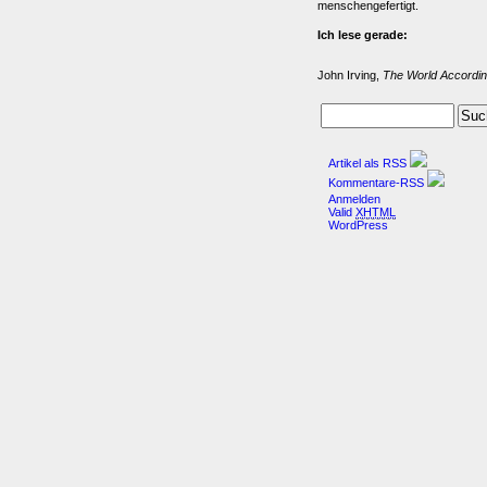
menschengefertigt.
Ich lese gerade:
John Irving,
The World Accordin
Artikel als RSS
Kommentare-RSS
Anmelden
Valid
XHTML
WordPress