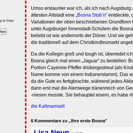
Umso erstaunter war ich, als ich nach Augsburg z
ältesten Altstadt eine
„Bosna Stub’n“
entdeckte, 
g to Garp
Variationen der oben beschriebenen Grundform fü
unter Augsburger Innenstadt-Schülern die Bosna
beliebt ist wie andernorts der Döner. Und sie geh
die traditionell auf dem Christkindlesmarkt ang
Da die Kollegin groß und tough ist, überredet ich 
Bosna gleich mal einen „Jaguar“ zu bestellen: Bo
Portion Cayenne-Pfeffer drübergestreut (als Kind
Name komme von einem Indianerstamm). Das war 
da die Gute es fertigbrachte, während jedes Ab
dann erst mal die Atemwege tränenreich von Ge
-niesen musste. Sie behauptet eisern, es habe i
die Kaltmamsell
6 Kommentare zu „Ihre erste Bosna“
Lisa Neun