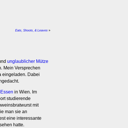
Eats, Shoots, & Leaves
»
 und
unglaublicher Mütze
n. Mein Versprechen
na eingeladen. Dabei
hgedacht.
-Essen
in Wien. Im
ort studierende
chweinsbratwurst mit
ie man sie an
st eine interessante
esehen hatte.