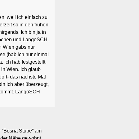
n, weil ich einfach zu
erzeit so in den frühen
irgends. Ich bin ja in
ibchen und LangoSCH.
n Wien gabs nur
sse (hab ich nur einmal
ich hab festgestellt,
 in Wien. Ich glaub
dort- das nächste Mal
in ich aber überzeugt,
n kommt. LangoSCH
e “Bosna Stube” am
n der Nähe gewohnt