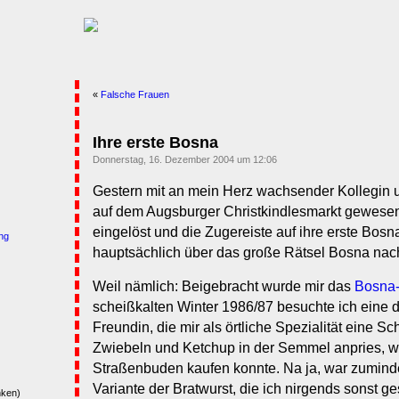
«
Falsche Frauen
Ihre erste Bosna
Donnerstag, 16. Dezember 2004 um 12:06
Gestern mit an mein Herz wachsender Kollegin
auf dem Augsburger Christkindlesmarkt gewese
eingelöst und die Zugereiste auf ihre erste Bos
ng
hauptsächlich über das große Rätsel Bosna nac
Weil nämlich: Beigebracht wurde mir das
Bosna
scheißkalten Winter 1986/87 besuchte ich eine d
Freundin, die mir als örtliche Spezialität eine S
Zwiebeln und Ketchup in der Semmel anpries, w
Straßenbuden kaufen konnte. Na ja, war zuminde
Variante der Bratwurst, die ich nirgends sonst g
nken)