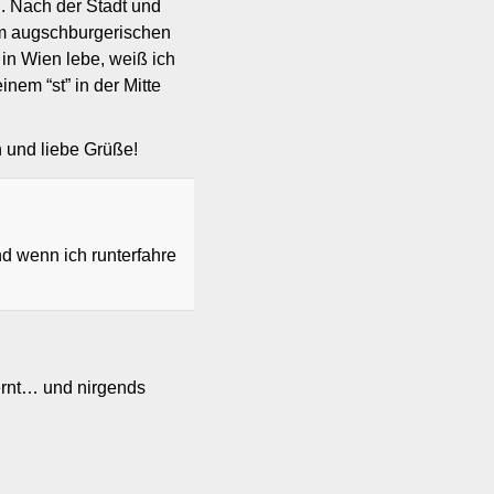
h. Nach der Stadt und
em augschburgerischen
 in Wien lebe, weiß ich
nem “st” in der Mitte
 und liebe Grüße!
nd wenn ich runterfahre
ernt… und nirgends