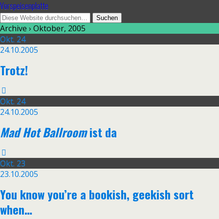
Vorspeisenplatte
Archive › Oktober, 2005
Okt.
24
24.10.2005
Trotz!
Okt.
24
24.10.2005
Mad Hot Ballroom
ist da
Okt.
23
23.10.2005
You know you’re a bookish, geekish sort
when…