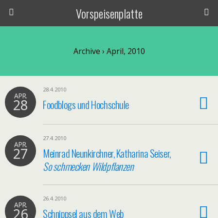
Vorspeisenplatte
Archive › April, 2010
28.4.2010
APR.
28
Foodblogs und Hochschule
27.4.2010
APR.
27
Meinrad Neunkirchner, Katharina Seiser,
So schmecken Wildpflanzen
26.4.2010
APR.
26
Schnippsel aus dem Web