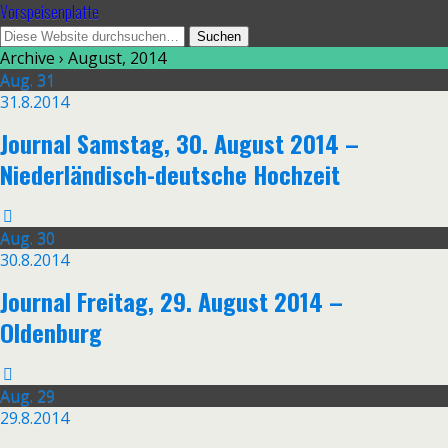
Vorspeisenplatte
Archive › August, 2014
Aug.
31
31.8.2014
Journal Samstag, 30. August 2014 –
Niederländisch-deutsche Hochzeit
Aug.
30
30.8.2014
Journal Freitag, 29. August 2014 –
Oldenburg
Aug.
29
29.8.2014