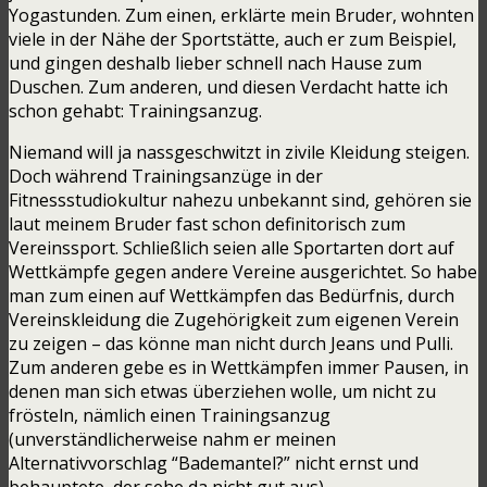
Yogastunden. Zum einen, erklärte mein Bruder, wohnten
viele in der Nähe der Sportstätte, auch er zum Beispiel,
und gingen deshalb lieber schnell nach Hause zum
Duschen. Zum anderen, und diesen Verdacht hatte ich
schon gehabt: Trainingsanzug.
Niemand will ja nassgeschwitzt in zivile Kleidung steigen.
Doch während Trainingsanzüge in der
Fitnessstudiokultur nahezu unbekannt sind, gehören sie
laut meinem Bruder fast schon definitorisch zum
Vereinssport. Schließlich seien alle Sportarten dort auf
Wettkämpfe gegen andere Vereine ausgerichtet. So habe
man zum einen auf Wettkämpfen das Bedürfnis, durch
Vereinskleidung die Zugehörigkeit zum eigenen Verein
zu zeigen – das könne man nicht durch Jeans und Pulli.
Zum anderen gebe es in Wettkämpfen immer Pausen, in
denen man sich etwas überziehen wolle, um nicht zu
frösteln, nämlich einen Trainingsanzug
(unverständlicherweise nahm er meinen
Alternativvorschlag “Bademantel?” nicht ernst und
behauptete, der sehe da nicht gut aus).