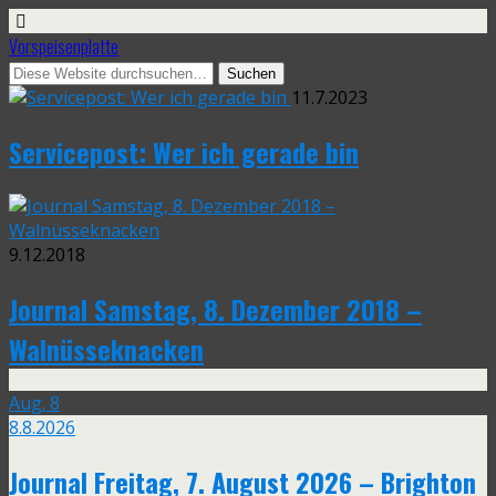
Vorspeisenplatte
11.7.2023
Servicepost: Wer ich gerade bin
9.12.2018
Journal Samstag, 8. Dezember 2018 –
Walnüsseknacken
Aug.
8
8.8.2026
Journal Freitag, 7. August 2026 – Brighton