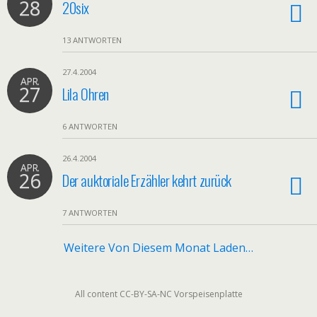
28
20six
13 ANTWORTEN
27.4.2004
APR.
27
Lila Ohren
6 ANTWORTEN
26.4.2004
APR.
26
Der auktoriale Erzähler kehrt zurück
7 ANTWORTEN
Weitere Von Diesem Monat Laden…
All content CC-BY-SA-NC Vorspeisenplatte