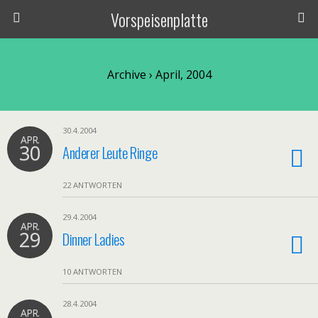
Vorspeisenplatte
Archive › April, 2004
30.4.2004
APR.
30
Anderer Leute Ringe
22 ANTWORTEN
29.4.2004
APR.
29
Dinner Ladies
10 ANTWORTEN
28.4.2004
APR.