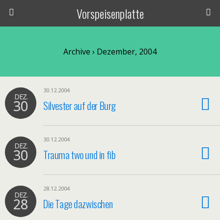
Vorspeisenplatte
Archive › Dezember, 2004
30.12.2004
DEZ.
30
Silvester auf der Burg
30.12.2004
DEZ.
30
Trauma two und in fib
28.12.2004
DEZ.
28
Die Tage dazwischen