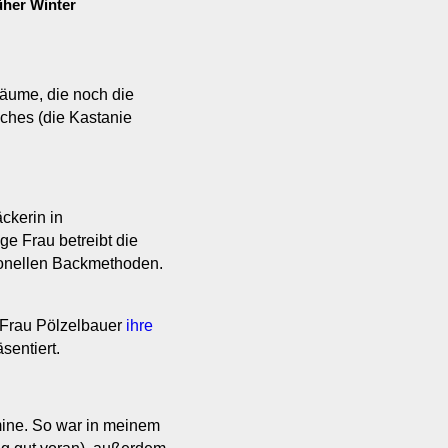
üher Winter
Bäume, die noch die
sches (die Kastanie
ckerin in
nge Frau betreibt die
tionellen Backmethoden.
m Frau Pölzelbauer
ihre
sentiert.
rmine. So war in meinem