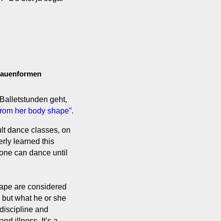
Frauenformen
 Balletstunden geht,
from her body shape”
.
ult dance classes, on
perly learned this
one can dance until
hape are considered
, but what he or she
discipline and
d illness. It’s a