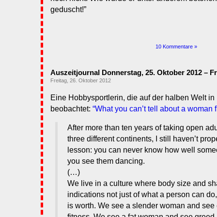
geduscht!”
10 Kommentare »
Auszeitjournal Donnerstag, 25. Oktober 2012 – 
Freitag, 26. Oktober 2012
Eine Hobbysportlerin, die auf der halben Welt in
beobachtet:
“What you can’t tell about a woman 
After more than ten years of taking open ad
three different continents, I still haven’t pro
lesson: you can never know how well some
you see them dancing.
(…)
We live in a culture where body size and s
indications not just of what a person can do
is worth. We see a slender woman and see 
fitness. We see a fat woman and see greed an