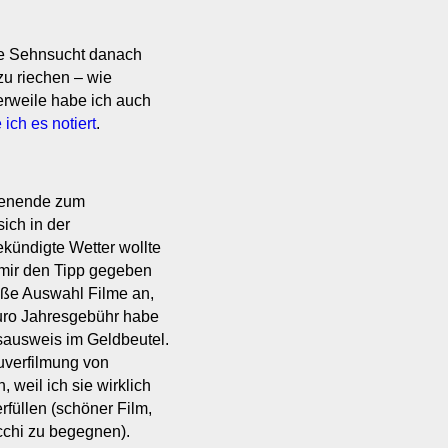
ße Sehnsucht danach
u riechen – wie
erweile habe ich auch
 ich es notiert
.
chenende zum
ich in der
kündigte Wetter wollte
ir den Tipp gegeben
roße Auswahl Filme an,
Euro Jahresgebühr habe
ksausweis im Geldbeutel.
uverfilmung von
, weil ich sie wirklich
rfüllen (schöner Film,
cchi zu begegnen).