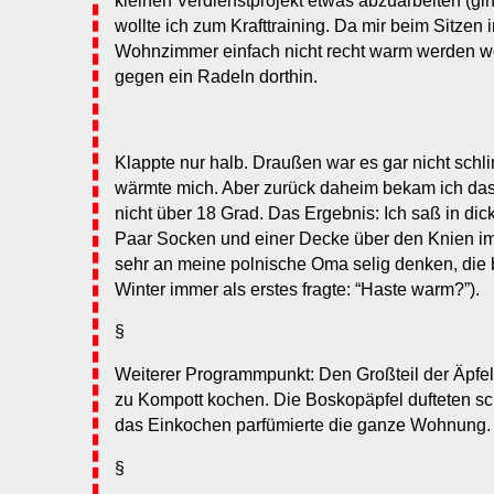
kleinen Verdienstprojekt etwas abzuarbeiten (gi
wollte ich zum Krafttraining. Da mir beim Sitzen
Wohnzimmer einfach nicht recht warm werden woll
gegen ein Radeln dorthin.
Klappte nur halb. Draußen war es gar nicht sch
wärmte mich. Aber zurück daheim bekam ich da
nicht über 18 Grad. Das Ergebnis: Ich saß in dic
Paar Socken und einer Decke über den Knien i
sehr an meine polnische Oma selig denken, die
Winter immer als erstes fragte: “Haste warm?”).
§
Weiterer Programmpunkt: Den Großteil der Äpfel
zu Kompott kochen. Die Boskopäpfel dufteten s
das Einkochen parfümierte die ganze Wohnung.
§