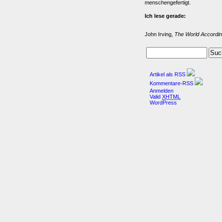
menschengefertigt.
Ich lese gerade:
John Irving,
The World Accordin
Artikel als RSS
Kommentare-RSS
Anmelden
Valid
XHTML
WordPress