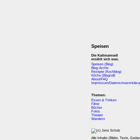
Speisen
Die Kaltmamsell
erzählt sich was.
Speisen (Blog)
Blog-Archiv
Rezepte (Kochblog)
Köche (Blogroll)
About/FAQ
Impressum/Datenschutzerkläru
Themen:
Essen & Trinken
Filme
Bücher
Fotos
Theater
Wandern
Alle Inhalte (Bilder, Texte, Geda