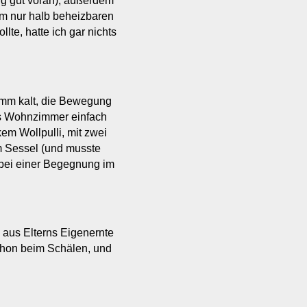
ng gut voran), außerdem
 im nur halb beheizbaren
te, hatte ich gar nichts
limm kalt, die Bewegung
s Wohnzimmer einfach
kem Wollpulli, mit zwei
m Sessel (und musste
 bei einer Begegnung im
 aus Elterns Eigenernte
chon beim Schälen, und