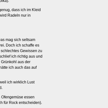
lka).
genug, dass ich im Kleid
 wird Radeln nur in
Das mag sich seltsam
rei. Doch ich schaffe es
n schlechtes Gewissen zu
chlief ich richtig aus und
n Grünkohl aus der
hätte ich auch das auf
eil ich wirklich Lust
d.
nds Ofengemüse essen
ch für Rock entscheiden).