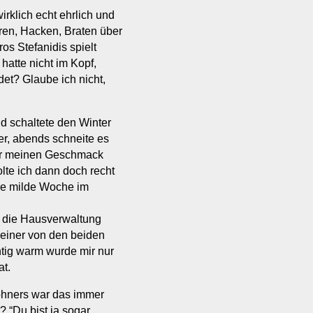
rklich echt ehrlich und
en, Hacken, Braten über
os Stefanidis spielt
hatte nicht im Kopf,
det? Glaube ich nicht,
d schaltete den Winter
er, abends schneite es
 Für meinen Geschmack
lte ich dann doch recht
ere milde Woche im
h die Hausverwaltung
 einer von den beiden
htig warm wurde mir nur
at.
ohners war das immer
 “Du bist ja sogar