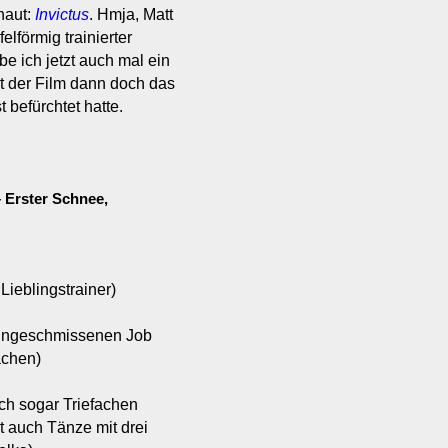
haut:
Invictus
. Hmja, Matt
lförmig trainierter
e ich jetzt auch mal ein
t der Film dann doch das
 befürchtet hatte.
– Erster Schnee,
Lieblingstrainer)
hingeschmissenen Job
achen)
ich sogar Triefachen
t auch Tänze mit drei