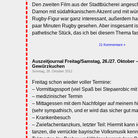
Den zweiten Film aus der Stadtbücherei angesc
Damon mit südafrikanischem Akzent und mit würfe
Rugby-Figur war ganz interessant, außerdem hab
paar Minuten Rugby gesehen. Aber insgesamt is
pathetische Stück, das ich bei diesem Thema fast
21 Kommentare »
Auszeitjournal Freitag/Samstag, 26./27. Oktober 
Gewürzkuchen
Sonntag, 28. Oktober 2012
Freitag schon wieder voller Termine:
– Vormittagssport (viel Spaß bei Stepaerobic mit 
– medizinischer Termin
– Mittagessen mit dem Nachfolger auf meinem 
(sehr sympathisch, und er wird das sicher gut m
– Krankenbesuch
– Zwiefachentanzkurs, letzter Teil: Hiermit kann 
tanzen, die verrückte bayrische Volksmusik kenn