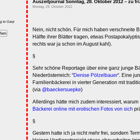
Auszeitjournal Sonntag, 28. Oktober 2012 – zu fr
Montag, 29. Oktober 2012
g to Garp
Nein, nicht schön. Für mich haben verschneite 
Hälfte ihrer Blätter tragen, etwas Postapokalypti
rechts war ja schon im August kahl).
§
Sehr schöne Reportage über eine ganz junge Bä
Niederösterreich: “
Denise Pölzelbauer
“. Eine ju
Familienbäckerei in vierter Generation mit tradi
(via
@baeckersuepke
)
Allerdings hätte mich zudem interessiert, waru
Bäckerei online mit erotischen Fotos von sich
prä
§
Gestern hatte ich ja nicht mehr frei, sondern Te