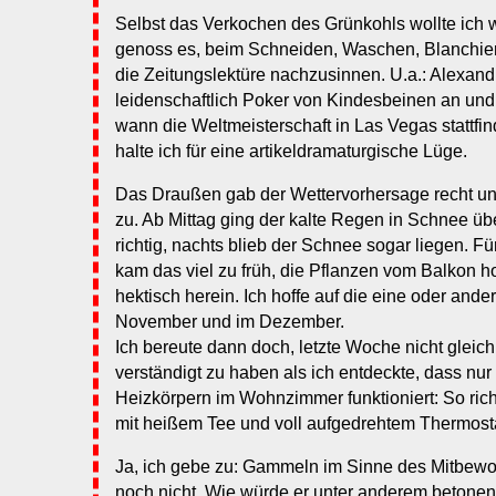
Selbst das Verkochen des Grünkohls wollte ich wi
genoss es, beim Schneiden, Waschen, Blanchier
die Zeitungslektüre nachzusinnen. U.a.: Alexandr
leidenschaftlich Poker von Kindesbeinen an und 
wann die Weltmeisterschaft in Las Vegas stattfin
halte ich für eine artikeldramaturgische Lüge.
Das Draußen gab der Wettervorhersage recht un
zu. Ab Mittag ging der kalte Regen in Schnee üb
richtig, nachts blieb der Schnee sogar liegen.
kam das viel zu früh, die Pflanzen vom Balkon ho
hektisch herein. Ich hoffe auf die eine oder and
November und im Dezember.
Ich bereute dann doch, letzte Woche nicht gleic
verständigt zu haben als ich entdeckte, dass nur
Heizkörpern im Wohnzimmer funktioniert: So ric
mit heißem Tee und voll aufgedrehtem Thermost
Ja, ich gebe zu: Gammeln im Sinne des Mitbew
noch nicht. Wie würde er unter anderem betonen?