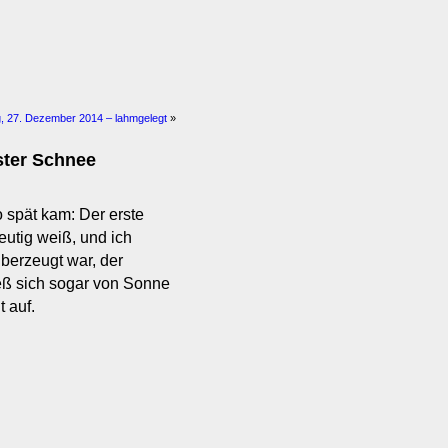
, 27. Dezember 2014 – lahmgelegt
»
ster Schnee
o spät kam: Der erste
utig weiß, und ich
überzeugt war, der
eß sich sogar von Sonne
 auf.