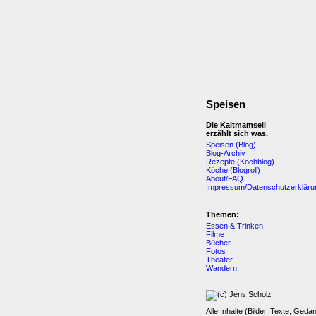
Speisen
Die Kaltmamsell
erzählt sich was.
Speisen (Blog)
Blog-Archiv
Rezepte (Kochblog)
Köche (Blogroll)
About/FAQ
Impressum/Datenschutzerkläru
Themen:
Essen & Trinken
Filme
Bücher
Fotos
Theater
Wandern
Alle Inhalte (Bilder, Texte, Geda