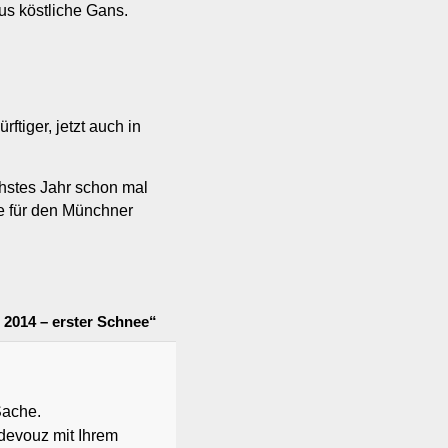
s köstliche Gans.
ftiger, jetzt auch in
hstes Jahr schon mal
e für den Münchner
 2014 – erster Schnee“
Sache.
devouz mit Ihrem