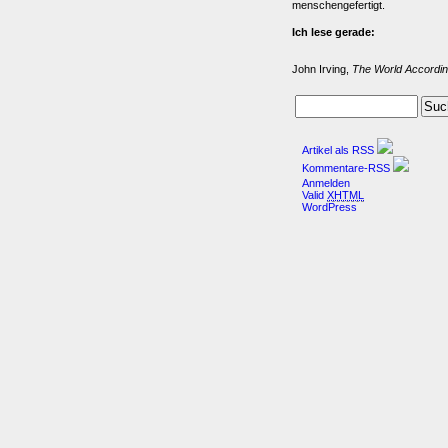
menschengefertigt.
Ich lese gerade:
John Irving,
The World Accordin
Artikel als RSS
Kommentare-RSS
Anmelden
Valid
XHTML
WordPress