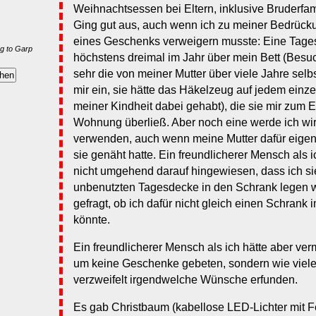
Weihnachtsessen bei Eltern, inklusive Bruderfami
Ging gut aus, auch wenn ich zu meiner Bedrüc
eines Geschenks verweigern musste: Eine Tage
g to Garp
höchstens dreimal im Jahr über mein Bett (Besuc
sehr die von meiner Mutter über viele Jahre selbs
mir ein, sie hätte das Häkelzeug auf jedem einz
meiner Kindheit dabei gehabt), die sie mir zum 
Wohnung überließ. Aber noch eine werde ich wirk
verwenden, auch wenn meine Mutter dafür eigen
sie genäht hatte. Ein freundlicherer Mensch als 
nicht umgehend darauf hingewiesen, dass ich sie
unbenutzten Tagesdecke in den Schrank legen 
gefragt, ob ich dafür nicht gleich einen Schrank
könnte.
Ein freundlicherer Mensch als ich hätte aber ver
um keine Geschenke gebeten, sondern wie viele
verzweifelt irgendwelche Wünsche erfunden.
Es gab Christbaum (kabellose LED-Lichter mit 