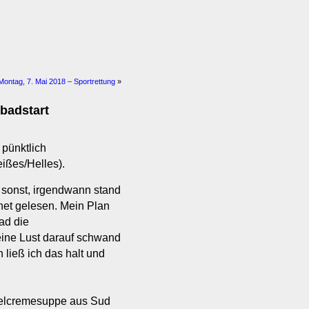
s
Montag, 7. Mai 2018 – Sportrettung
»
ibadstart
pünktlich
ißes/Helles).
 sonst, irgendwann stand
rnet gelesen. Mein Plan
ad die
ne Lust darauf schwand
 ließ ich das halt und
rgelcremesuppe aus Sud