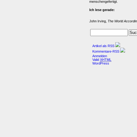
menschengefertigt.
Ich lese gerade:
John Irving,
The World Accordin
Artikel als RSS
Kommentare-RSS
Anmelden
Valid
XHTML
WordPress