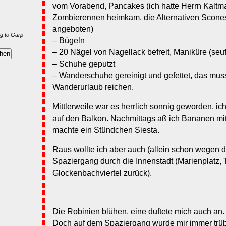
vom Vorabend, Pancakes (ich hatte Herrn Kaltma
Zombierennen heimkam, die Alternativen Scon
angeboten)
g to Garp
– Bügeln
– 20 Nägel von Nagellack befreit, Maniküre (seuf
– Schuhe geputzt
– Wanderschuhe gereinigt und gefettet, das mus
Wanderurlaub reichen.
Mittlerweile war es herrlich sonnig geworden, i
auf den Balkon. Nachmittags aß ich Bananen mit
machte ein Stündchen Siesta.
Raus wollte ich aber auch (allein schon wegen 
Spaziergang durch die Innenstadt (Marienplatz, T
Glockenbachviertel zurück).
Die Robinien blühen, eine duftete mich auch an.
Doch auf dem Spaziergang wurde mir immer trüb