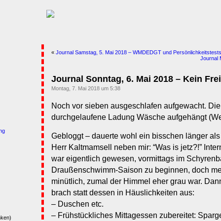
«
Journal Samstag, 5. Mai 2018 – WMDEDGT und Persönlichkeitstest
Journal 
Journal Sonntag, 6. Mai 2018 – Kein Fre
Montag, 7. Mai 2018 um 5:38
Noch vor sieben ausgeschlafen aufgewacht. Die 
durchgelaufene Ladung Wäsche aufgehängt (We
ng
Gebloggt – dauerte wohl ein bisschen länger als
Herr Kaltmamsell neben mir: “Was is jetz?!” Inte
war eigentlich gewesen, vormittags im Schyrenb
Draußenschwimm-Saison zu beginnen, doch mei
minütlich, zumal der Himmel eher grau war. Dann
brach statt dessen in Häuslichkeiten aus:
– Duschen etc.
– Frühstückliches Mittagessen zubereitet: Spa
nken)