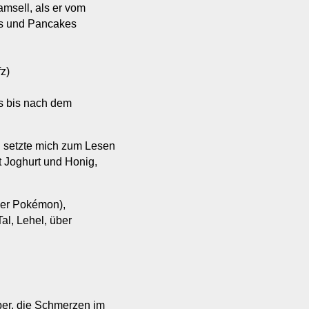
msell, als er vom
es und Pancakes
z)
s bis nach dem
ch setzte mich zum Lesen
 Joghurt und Honig,
der Pokémon),
al, Lehel, über
er, die Schmerzen im