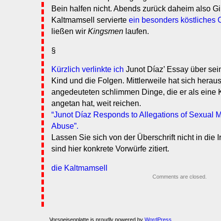
Bein halfen nicht. Abends zurück daheim also Gi
Kaltmamsell servierte
ein besonders köstliches 
ließen wir
Kingsmen
laufen.
§
Kürzlich verlinkte ich
Junot Díaz’ Essay über sei
Kind und die Folgen. Mittlerweile hat sich heraus
angedeuteten schlimmen Dinge, die er als ein
angetan hat, weit reichen.
“Junot Díaz Responds to Allegations of Sexual 
Abuse”.
Lassen Sie sich von der Überschrift nicht in die Ir
sind hier konkrete Vorwürfe zitiert.
die Kaltmamsell
Comments are closed.
Vorspeisenplatte is proudly powered by
WordPress