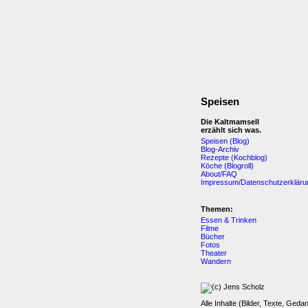
Speisen
Die Kaltmamsell
erzählt sich was.
Speisen (Blog)
Blog-Archiv
Rezepte (Kochblog)
Köche (Blogroll)
About/FAQ
Impressum/Datenschutzerkläru
Themen:
Essen & Trinken
Filme
Bücher
Fotos
Theater
Wandern
Alle Inhalte (Bilder, Texte, Geda