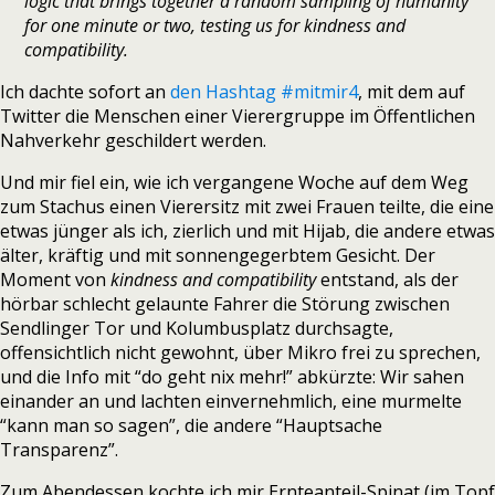
logic that brings together a random sampling of humanity
for one minute or two, testing us for kindness and
compatibility.
Ich dachte sofort an
den Hashtag #mitmir4
, mit dem auf
Twitter die Menschen einer Vierergruppe im Öffentlichen
Nahverkehr geschildert werden.
Und mir fiel ein, wie ich vergangene Woche auf dem Weg
zum Stachus einen Vierersitz mit zwei Frauen teilte, die eine
etwas jünger als ich, zierlich und mit Hijab, die andere etwas
älter, kräftig und mit sonnengegerbtem Gesicht. Der
Moment von
kindness and compatibility
entstand, als der
hörbar schlecht gelaunte Fahrer die Störung zwischen
Sendlinger Tor und Kolumbusplatz durchsagte,
offensichtlich nicht gewohnt, über Mikro frei zu sprechen,
und die Info mit “do geht nix mehr!” abkürzte: Wir sahen
einander an und lachten einvernehmlich, eine murmelte
“kann man so sagen”, die andere “Hauptsache
Transparenz”.
Zum Abendessen kochte ich mir Ernteanteil-Spinat (im Topf