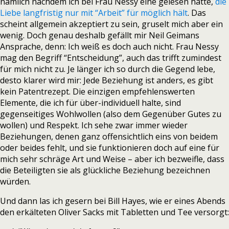
nämlich nachdem ich bei Frau Nessy eine gelesen hatte,
die
Liebe langfristig nur mit “Arbeit” für möglich hält
. Das
scheint allgemein akzeptiert zu sein, gruselt mich aber ein
wenig. Doch genau deshalb gefällt mir Neil Geimans
Ansprache, denn: Ich weiß es doch auch nicht. Frau Nessy
mag den Begriff “Entscheidung”, auch das trifft zumindest
für mich nicht zu. Je länger ich so durch die Gegend lebe,
desto klarer wird mir: Jede Beziehung ist anders, es gibt
kein Patentrezept. Die einzigen empfehlenswerten
Elemente, die ich für über-individuell halte, sind
gegenseitiges Wohlwollen (also dem Gegenüber Gutes zu
wollen) und Respekt. Ich sehe zwar immer wieder
Beziehungen, denen ganz offensichtlich eins von beidem
oder beides fehlt, und sie funktionieren doch auf eine für
mich sehr schräge Art und Weise – aber ich bezweifle, dass
die Beteiligten sie als glückliche Beziehung bezeichnen
würden.
Und dann las ich gesern bei Bill Hayes, wie er eines Abends
den erkälteten Oliver Sacks mit Tabletten und Tee versorgt: