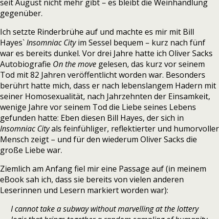
seit August nicht mehr gibt – es bleibt die Weinhandlung
gegenüber.
Ich setzte Rinderbrühe auf und machte es mir mit Bill
Hayes`
Insomniac City
im Sessel bequem – kurz nach fünf
war es bereits dunkel. Vor drei Jahre hatte ich Oliver Sacks
Autobiografie
On the move
gelesen, das kurz vor seinem
Tod mit 82 Jahren veröffentlicht worden war. Besonders
berührt hatte mich, dass er nach lebenslangem Hadern mit
seiner Homosexualität, nach Jahrzehnten der Einsamkeit,
wenige Jahre vor seinem Tod die Liebe seines Lebens
gefunden hatte: Eben diesen Bill Hayes, der sich in
Insomniac City
als feinfühliger, reflektierter und humorvoller
Mensch zeigt – und für den wiederum Oliver Sacks die
große Liebe war.
Ziemlich am Anfang fiel mir eine Passage auf (in meinem
eBook sah ich, dass sie bereits von vielen anderen
Leserinnen und Lesern markiert worden war):
I cannot take a subway without marvelling at the lottery