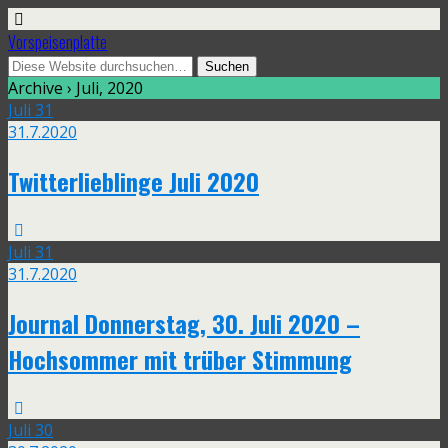
Vorspeisenplatte
Archive › Juli, 2020
Juli
31
31.7.2020
Twitterlieblinge Juli 2020
Juli
31
31.7.2020
Journal Donnerstag, 30. Juli 2020 –
Hochsommer mit trüber Stimmung
Juli
30