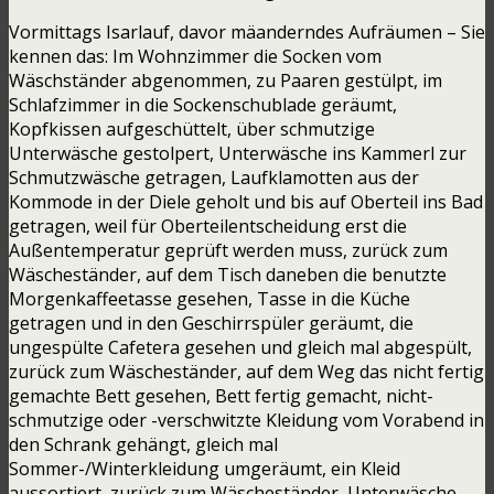
Vormittags Isarlauf, davor mäanderndes Aufräumen – Sie
kennen das: Im Wohnzimmer die Socken vom
Wäschständer abgenommen, zu Paaren gestülpt, im
Schlafzimmer in die Sockenschublade geräumt,
Kopfkissen aufgeschüttelt, über schmutzige
Unterwäsche gestolpert, Unterwäsche ins Kammerl zur
Schmutzwäsche getragen, Laufklamotten aus der
Kommode in der Diele geholt und bis auf Oberteil ins Bad
getragen, weil für Oberteilentscheidung erst die
Außentemperatur geprüft werden muss, zurück zum
Wäscheständer, auf dem Tisch daneben die benutzte
Morgenkaffeetasse gesehen, Tasse in die Küche
getragen und in den Geschirrspüler geräumt, die
ungespülte Cafetera gesehen und gleich mal abgespült,
zurück zum Wäscheständer, auf dem Weg das nicht fertig
gemachte Bett gesehen, Bett fertig gemacht, nicht-
schmutzige oder -verschwitzte Kleidung vom Vorabend in
den Schrank gehängt, gleich mal
Sommer-/Winterkleidung umgeräumt, ein Kleid
aussortiert, zurück zum Wäscheständer, Unterwäsche