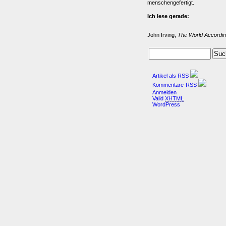
menschengefertigt.
Ich lese gerade:
John Irving,
The World Accordin
Artikel als RSS
Kommentare-RSS
Anmelden
Valid
XHTML
WordPress