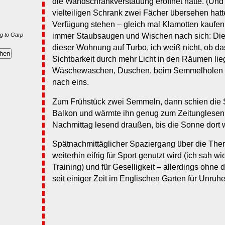
die Wandschrankverstauung eröffnet hatte. (Und st
vielteiligen Schrank zwei Fächer übersehen hatt
Verfügung stehen – gleich mal Klamotten kaufen
g to Garp
immer Staubsaugen und Wischen nach sich: Die 
dieser Wohnung auf Turbo, ich weiß nicht, ob da
Sichtbarkeit durch mehr Licht in den Räumen lie
Wäschewaschen, Duschen, beim Semmelholen wa
nach eins.
Zum Frühstück zwei Semmeln, dann schien die 
Balkon und wärmte ihn genug zum Zeitunglesen.
Nachmittag lesend draußen, bis die Sonne dort 
Spätnachmittäglicher Spaziergang über die Ther
weiterhin eifrig für Sport genutzt wird (ich sah w
Training) und für Geselligkeit – allerdings ohne 
seit einiger Zeit im Englischen Garten für Unruh