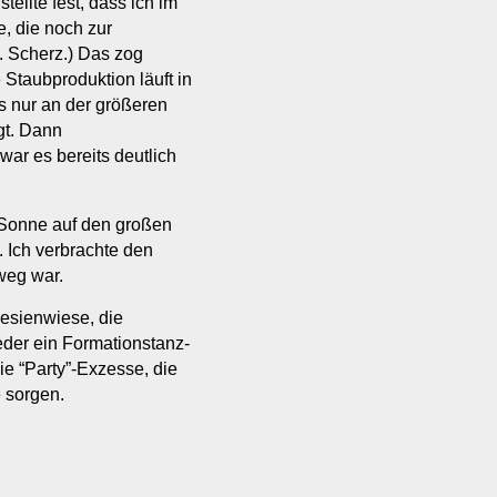
ellte fest, dass ich im
e, die noch zur
. Scherz.) Das zog
Staubproduktion läuft in
s nur an der größeren
gt. Dann
r es bereits deutlich
Sonne auf den großen
 Ich verbrachte den
weg war.
esienwiese, die
ieder ein Formationstanz-
die “Party”-Exzesse, die
e sorgen.