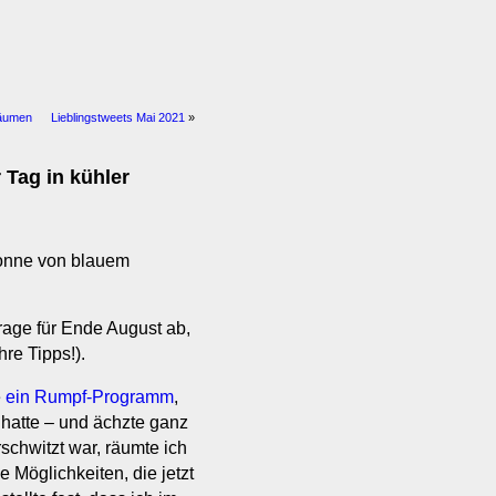
räumen
Lieblingstweets Mai 2021
»
 Tag in kühler
Sonne von blauem
age für Ende August ab,
re Tipps!).
e
ein Rumpf-Programm
,
 hatte – und ächzte ganz
schwitzt war, räumte ich
e Möglichkeiten, die jetzt