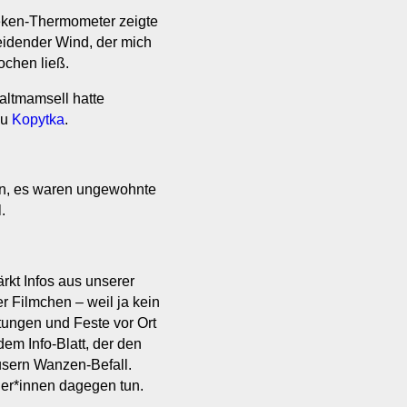
eken-Thermometer zeigte
eidender Wind, der mich
ochen ließ.
altmamsell hatte
zu
Kopytka
.
en, es waren ungewohnte
.
rkt Infos aus unserer
er Filmchen – weil ja kein
tungen und Feste vor Ort
dem Info-Blatt, der den
usern Wanzen-Befall.
ner*innen dagegen tun.