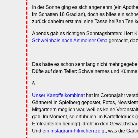
In der Sonne ging es sich angenehm (ein Apoth
im Schatten 18 Grad an), doch es blies ein schn
zurück daheim erst mal eine Tasse heißen Tee k
Abends gab es richtigen Sonntagsbraten: Herr K
Schweinhals nach Art meiner Oma
gemacht, da
Das hatte es schon sehr lang nicht mehr gegeb
Düfte auf dem Teller: Schweinernes und Kümmel
§
Unser Kartoffelkombinat
hat im Coronajahr verstä
Gärtnerei in Spielberg gepostet, Fotos, Newslett
Mitgärtnern möglich war, weil es keine Veranstal
gab. Im Moment, so erfuhr ich im Kartoffeldruck (
Ernteanteilen beiliegt), droht in den Gewächshä
Und
ein instagram-Filmchen zeigt
, was die Gärt