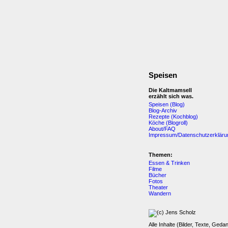
Speisen
Die Kaltmamsell
erzählt sich was.
Speisen (Blog)
Blog-Archiv
Rezepte (Kochblog)
Köche (Blogroll)
About/FAQ
Impressum/Datenschutzerkläru
Themen:
Essen & Trinken
Filme
Bücher
Fotos
Theater
Wandern
Alle Inhalte (Bilder, Texte, Geda