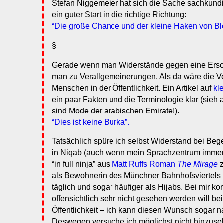
Stefan Niggemeier hat sich die Sache sachkund
ein guter Start in die richtige Richtung:
“Die große Chance und der kleine Haken von Bl
§
Gerade wenn man Widerstände gegen eine Ersch
man zu Verallgemeinerungen. Als da wäre die V
Menschen in der Öffentlichkeit. Ein Artikel auf
kl
ein paar Fakten und die Terminologie klar (sieh 
sind Mode der arabischen Emirate!).
“Dies ist keine Burka”.
Tatsächlich spüre ich selbst Widerstand bei B
in Niqab (auch wenn mein Sprachzentrum immer
“in full ninja” aus
Matt Ruffs Roman
The Mirage
z
als Bewohnerin des Münchner Bahnhofsviertels
täglich und sogar häufiger als Hijabs. Bei mir 
offensichtlich sehr nicht gesehen werden will b
Öffentlichkeit – ich kann diesen Wunsch sogar n
Deswegen versuche ich möglichst nicht hinzuse