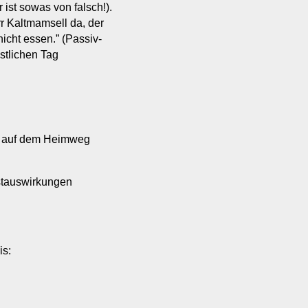
 ist sowas von falsch!).
rr Kaltmamsell da, der
nicht essen.” (Passiv-
stlichen Tag
m, auf dem Heimweg
estauswirkungen
is: