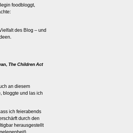
egin foodbloggt,
achte:
Vielfalt des Blog – und
ideen.
wan,
The Children Act
auch an diesem
, bloggte und las ich
 dass ich feierabends
erschärft durch den
tigbar herausgestellt
gelegenheit).