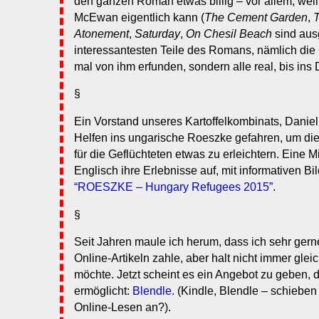
den ganzen Roman etwas billig – vor allem, weil
McEwan eigentlich kann (
The Cement Garden
,
T
Atonement
,
Saturday
,
On Chesil Beach
sind aus
interessantesten Teile des Romans, nämlich die G
mal von ihm erfunden, sondern alle real, bis ins D
§
Ein Vorstand unseres Kartoffelkombinats, Daniel,
Helfen ins ungarische Roeszke gefahren, um d
für die Geflüchteten etwas zu erleichtern. Eine Mi
Englisch ihre Erlebnisse auf, mit informativen Bil
“ROESZKE – Hungary Refugees 2015”
.
§
Seit Jahren maule ich herum, dass ich sehr gern
Online-Artikeln zahle, aber halt nicht immer glei
möchte. Jetzt scheint es ein Angebot zu geben, 
ermöglicht:
Blendle
. (Kindle, Blendle – schieb
Online-Lesen an?).