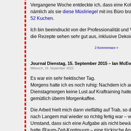
Vergangene Woche entdeckte ich, dass eine Koll
nämlich als sie
diese Müsliriegel
mit ins Büro br
52 Kuchen.
Ich bin beeindruckt von der Professionalität und 
die Rezepte sehen sehr gut aus, inklusive Deko
2 Kommentare »
Journal Dienstag, 15. September 2015 – Ian McE
Mittwoch, 16. September 2015
Es war ein sehr hektischer Tag.
Morgens hatte ich es noch ruhig: Nachdem ich 
Dienstagmorgen keine Lust auf Kraftraining hatte
gemütlich überm Morgenkaffee.
Die Arbeit hielt mich dann vielfältig auf Trab, so
nach Langem mal wieder so richtig fertig war – v
Umstand, dass sich eine Aufgabe als nicht bewäl
hatte (Raum-Zeit-Kontinuum – eine tückische An