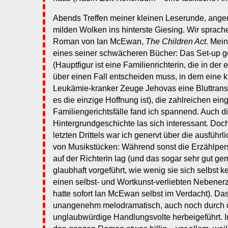
Abends Treffen meiner kleinen Leserunde, ang
milden Wolken ins hinterste Giesing. Wir sprach
Roman von Ian McEwan,
The Children Act
. Mein
eines seiner schwächeren Bücher: Das Set-up ge
(Hauptfigur ist eine Familienrichterin, die in der
über einen Fall entscheiden muss, in dem eine kn
Leukämie-kranker Zeuge Jehovas eine Bluttrans
es die einzige Hoffnung ist), die zahlreichen ein
Familiengerichtsfälle fand ich spannend. Auch d
Hintergrundgeschichte las sich interessant. Do
letzten Drittels war ich genervt über die ausfüh
von Musikstücken: Während sonst die Erzählper
auf der Richterin lag (und das sogar sehr gut 
glaubhaft vorgeführt, wie wenig sie sich selbst ke
einen selbst- und Wortkunst-verliebten Nebenerz
hatte sofort Ian McEwan selbst im Verdacht). D
unangenehm melodramatisch, auch noch durch d
unglaubwürdige Handlungsvolte herbeigeführt. I