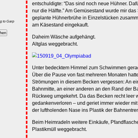
entschuldigte: “Das sind noch neue Hühner. Dafü
nur die Hälfte.” Am Gemüsestand wurde mir das 
geplante Hühnerbrühe in Einzelstücken zusamm
g to Garp
am Käsestand eingekauft.
Daheim Wäsche aufgehängt.
Altglas weggebracht.
Unter bedecktem Himmel zum Schwimmen gera
Über die Pause von fast mehreren Monaten hatte 
Strömungen in diesem Becken vergessen: An eine
Bahnmitte, an einer anderen an den Rand der B
Rückweg umgekehrt. Da das Becken recht leer 
gedankenverloren – und geriet immer wieder mit 
der luftholenden Nase ins Plastik der Bahnentr
Beim Heimradeln weitere Einkäufe, Pfandflasch
Plastikmüll weggebracht.