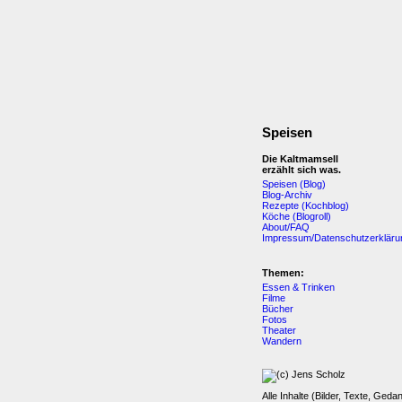
Speisen
Die Kaltmamsell
erzählt sich was.
Speisen (Blog)
Blog-Archiv
Rezepte (Kochblog)
Köche (Blogroll)
About/FAQ
Impressum/Datenschutzerkläru
Themen:
Essen & Trinken
Filme
Bücher
Fotos
Theater
Wandern
Alle Inhalte (Bilder, Texte, Geda