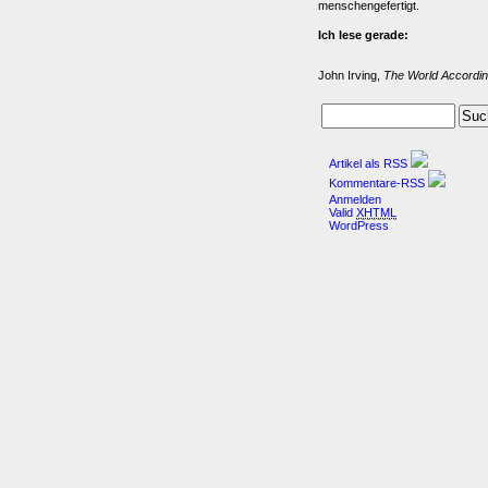
menschengefertigt.
Ich lese gerade:
John Irving,
The World Accordin
Artikel als RSS
Kommentare-RSS
Anmelden
Valid
XHTML
WordPress