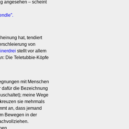
ig angesehen – scheint
endle”.
einung hat, tendiert
erschleierung von
einerdrei
stellt vor allem
an: Die Teletubbie-Köpfe
egegnungen mit Menschen
 dafür die Bezeichnung
uschaltet); meine Wege
 kreuzen sie mehrmals
kommt an, dass jemand
eim Bewegen in der
achvollziehen.
hen.