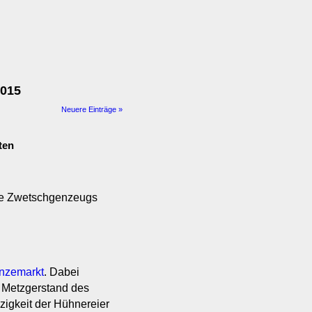
2015
Neuere Einträge »
ten
arte Zwetschgenzeugs
nzemarkt
. Dabei
im Metzgerstand des
nzigkeit der Hühnereier