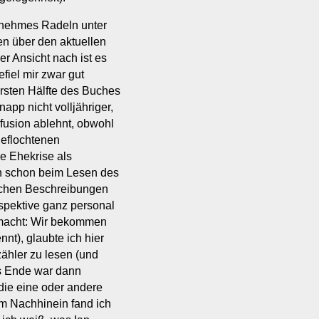
enehmes Radeln unter
en über den aktuellen
er Ansicht nach ist es
fiel mir zwar gut
 ersten Hälfte des Buches
app nicht volljähriger,
fusion ablehnt, obwohl
geflochtenen
ie Ehekrise als
ch schon beim Lesen des
rlichen Beschreibungen
spektive ganz personal
gemacht: Wir bekommen
nnt), glaubte ich hier
ähler zu lesen (und
as Ende war dann
ie eine oder andere
m Nachhinein fand ich