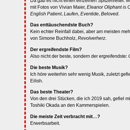
Da gab es nicht einen einzelnen Spitzenreiter. 
mit Fotos von Vivian Maier,
Eleanor Oliphant is 
English Patient
,
Laufen
,
Eventide
,
Beloved
.
Das enttäuschendste Buch?
Kein echter Reinfall dabei, aber am meisten mehr
von Simone Buchholz,
Revolverherz
.
Der ergreifendste Film?
Also nicht der beste, sondern der ergreifendste:
Die beste Musik?
Ich höre weiterhin sehr wenig Musik, zuletzt gefie
Eilish.
Das beste Theater?
Von den drei Stücken, die ich 2019 sah, gefiel 
Toshiki Okada an den Kammerspielen.
Die meiste Zeit verbracht mit…?
Erwerbsarbeit.