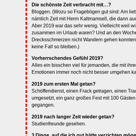
Die schönste Zeit verbracht mit…?
Bloggen. (Wozu so Fragebögen gut sind: Am lieb
nämlich Zeit mit Herrn Kaltmamsell, die dann auc
Aber 2019 war das sehr wenig. Vielleicht weil w
zusammen im Urlaub waren? Und an den Woch
Drecksschmerzen nicht Wandern gehen konnten?
keine Fall so bleiben.)
Vorherrschendes Gefühl 2019?
Alles ein bisschen viel für jemanden, die mit ihr
Emotionen immer noch nicht besser umgehen kann
2019 zum ersten Mal getan?
Schöffendienst, einen Frack getragen, einen T
umgesetzt, ein ganz großes Fest mit 100 Gästen 
gegangen.
2019 nach langer Zeit wieder getan?
Studienfreunde gesehen.
3 Dinge, auf die ich gut hätte verzichten mög