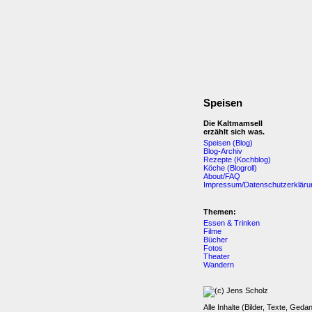
Speisen
Die Kaltmamsell
erzählt sich was.
Speisen (Blog)
Blog-Archiv
Rezepte (Kochblog)
Köche (Blogroll)
About/FAQ
Impressum/Datenschutzerkläru
Themen:
Essen & Trinken
Filme
Bücher
Fotos
Theater
Wandern
Alle Inhalte (Bilder, Texte, Geda