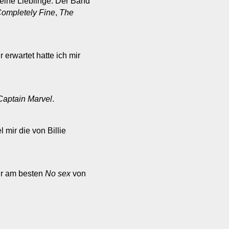
Meine Lieblinge: Der Band
Completely Fine
,
The
 erwartet hatte ich mir
Captain Marvel
.
l mir die von Billie
mir am besten
No sex
von