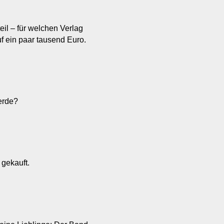
il – für welchen Verlag
uf ein paar tausend Euro.
erde?
 gekauft.