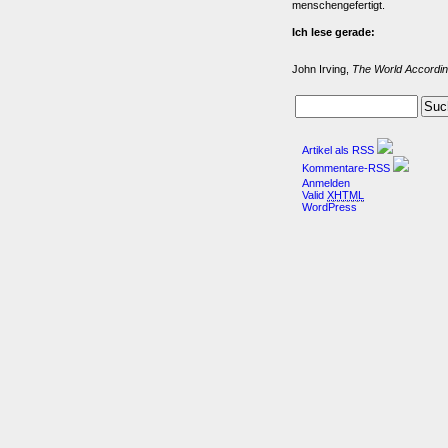
menschengefertigt.
Ich lese gerade:
John Irving,
The World Accordin
Artikel als RSS
Kommentare-RSS
Anmelden
Valid
XHTML
WordPress